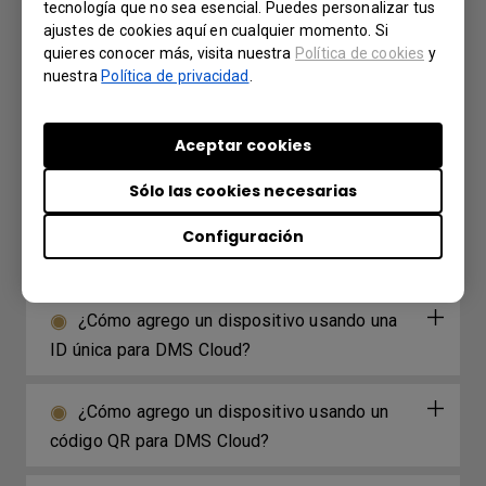
tecnología que no sea esencial. Puedes personalizar tus
¿Por qué no puedo proyectar la pantalla
ajustes de cookies aquí en cualquier momento. Si
desde mi computadora portátil usando
quieres conocer más, visita nuestra
Política de cookies
y
InstaShare2 Miracast P2P?
nuestra
Política de privacidad
.
¿Cuál es la diferencia entre DMS Cloud y
Aceptar cookies
DMS Local?
Sólo las cookies necesarias
¿Qué opciones/funciones puede controlar
Configuración
DMS Local?
¿Cómo agrego un dispositivo usando una
ID única para DMS Cloud?
¿Cómo agrego un dispositivo usando un
código QR para DMS Cloud?