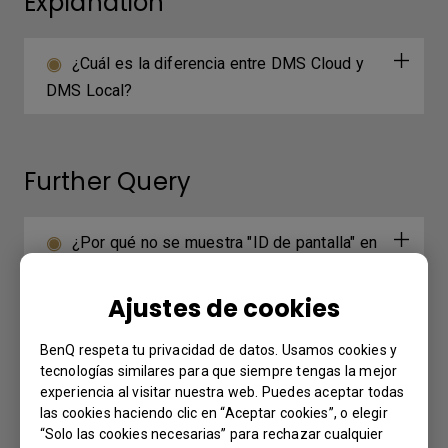
Explanation
¿Cuál es la diferencia entre DMS Cloud y
DMS Local?
Further Query
¿Por qué no se muestra "ID de pantalla" en
el dispositivo?
Ajustes de cookies
¿Por qué pasa a pantalla completa
BenQ respeta tu privacidad de datos. Usamos cookies y
automáticamente cuando selecciono "2-Split
tecnologías similares para que siempre tengas la mejor
Screen" o "4-Split Screen" de InstaShare para
experiencia al visitar nuestra web. Puedes aceptar todas
reproducir video de YouTube con un iPhone?
las cookies haciendo clic en “Aceptar cookies”, o elegir
“Solo las cookies necesarias” para rechazar cualquier