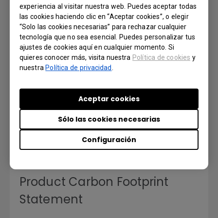
experiencia al visitar nuestra web. Puedes aceptar todas
las cookies haciendo clic en “Aceptar cookies”, o elegir
Additional Driver to Support
“Solo las cookies necesarias” para rechazar cualquier
Gesture_Mac_OS_10.8-10.13
tecnología que no sea esencial. Puedes personalizar tus
ajustes de cookies aquí en cualquier momento. Si
quieres conocer más, visita nuestra
Política de cookies
y
Versión : v06.00_771
nuestra
Política de privacidad
.
Sistema operativo: Mac
OS Version: 10.8-10.13
Aceptar cookies
Previsualizar | Descargar
Sólo las cookies necesarias
Configuración
MANUAL DE USUARIO
Product Carbon Footprint
Statement