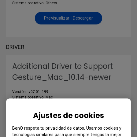
Sistema operativo: Others
Previsualizar | Descargar
DRIVER
Additional Driver to Support
Gesture_Mac_10.14-newer
Versión : v07.01_199
Sistema operativo: Mac
OS Version: 10.14 or above
Ajustes de cookies
Previsualizar | Descargar
BenQ respeta tu privacidad de datos. Usamos cookies y
tecnologías similares para que siempre tengas la mejor