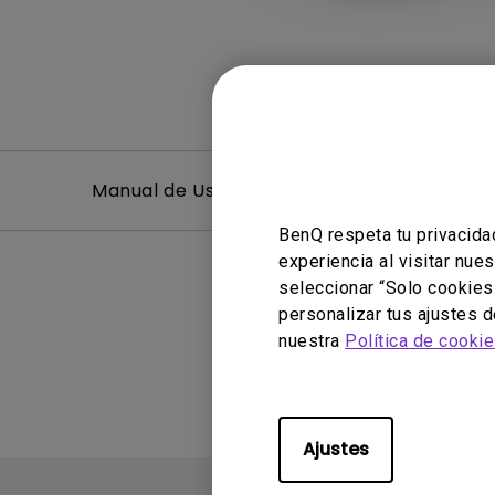
Manual de Usuario
Pregunt
BenQ respeta tu privacida
experiencia al visitar nue
seleccionar “Solo cookies
personalizar tus ajustes 
No hay 
nuestra
Política de cooki
Ajustes