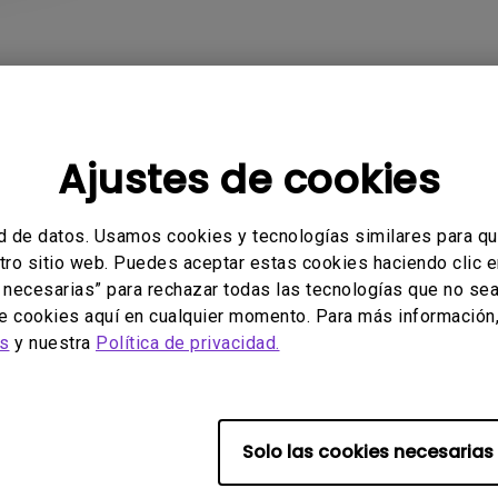
Ajustes de cookies
as Frecuentes
Vídeos
d de datos. Usamos cookies y tecnologías similares para qu
stro sitio web. Puedes aceptar estas cookies haciendo clic e
 necesarias” para rechazar todas las tecnologías que no se
de cookies aquí en cualquier momento. Para más información, 
software ni controlador rela
es
y nuestra
Política de privacidad.
Solo las cookies necesarias