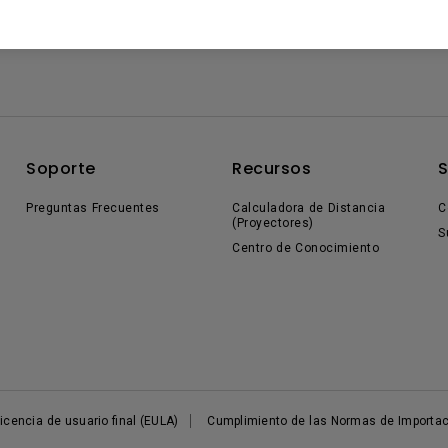
Soporte
Recursos
Preguntas Frecuentes
Calculadora de Distancia
C
(Proyectores)
S
Centro de Conocimiento
icencia de usuario final (EULA)
Cumplimiento de las Normas de Importac