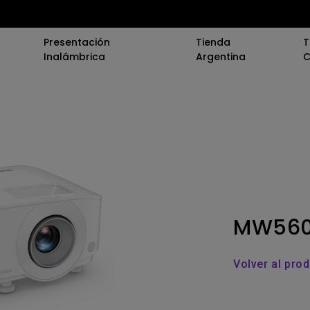
Presentación
Tienda
T
Inalámbrica
Argentina
C
onferencia
0)
(Educación)
va
rofesional
MW56
tura
Volver al pro