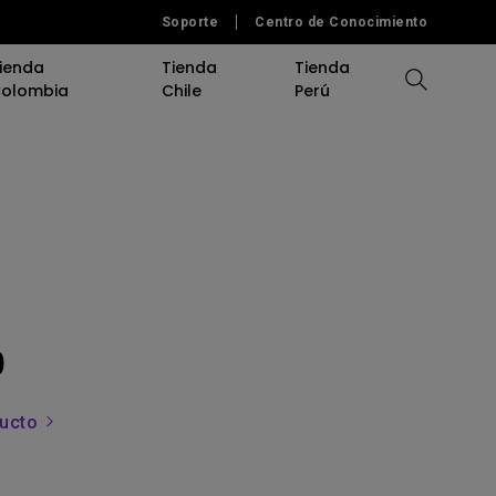
Soporte
Centro de Conocimiento
ienda
Tienda
Tienda
olombia
Chile
Perú
Comparar Proyectores
Comparar Monitores
Calculadora de Distancia
Software
Accesorios
Herramientas de Ayuda
Herramienta de Ayuda
0
ducto