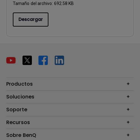
Tamaño del archivo:
692.58 KB
Descargar
Productos
Proyectores
Soluciones
Monitores
B2B
Soporte
Presentaciones Inalámbricas
eSPORTS
Preguntas Frecuentes
Recursos
Calculadora de Distancia (Proyectores)
Sobre BenQ