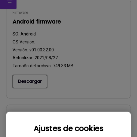
Firmware
Android firmware
SO:
Android
OS Version:
Versión:
v01.00.32.00
Actualizar:
2021/08/27
Tamaño del archivo:
749.33 MB
Descargar
Software
Ajustes de cookies
DMS Local WW