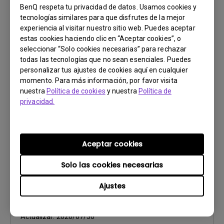
SO:
Windows
BenQ respeta tu privacidad de datos. Usamos cookies y
tecnologías similares para que disfrutes de la mejor
OS Version:
experiencia al visitar nuestro sitio web. Puedes aceptar
Versión:
V 3.2.9.0
estas cookies haciendo clic en “Aceptar cookies”, o
Actualizar:
2025/07/10
seleccionar “Solo cookies necesarias” para rechazar
Tamaño del archivo:
88.61 MB
todas las tecnologías que no sean esenciales. Puedes
personalizar tus ajustes de cookies aquí en cualquier
momento. Para más información, por favor visita
Descargar
nuestra
Política de cookies
y nuestra
Política de
privacidad.
Aceptar cookies
Firmware
BenQ Easy FW Updater
Solo las cookies necesarias
SO:
Windows|Windows10|Windows7|Windows8
Ajustes
OS Version:
Versión:
1.4
Actualizar:
2020/07/30