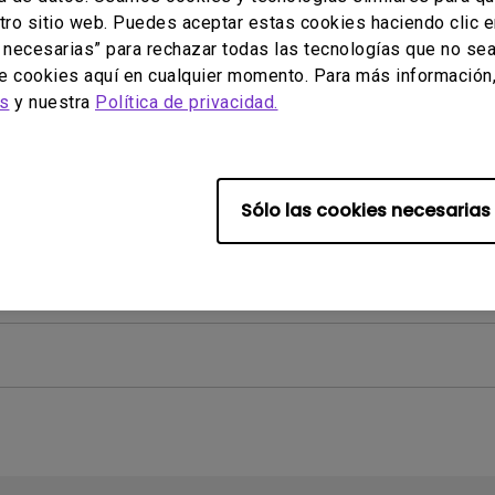
stro sitio web. Puedes aceptar estas cookies haciendo clic e
 necesarias” para rechazar todas las tecnologías que no se
de cookies aquí en cualquier momento. Para más información, 
es
y nuestra
Política de privacidad.
Windows Hardware Quality Labs) en Windows para mi
Sólo las cookies necesarias
ice y tratar de eliminar el efecto si sucede?
ás reciente para mi monitor LCD?