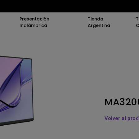
Presentación
Tienda
T
Inalámbrica
Argentina
C
onferencia
0)
(Educación)
va
rofesional
MA320
tura
Volver al pro