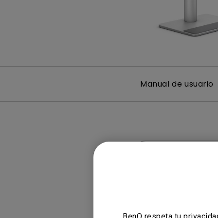
Manual de usuario
Desp
BenQ respeta tu privacida