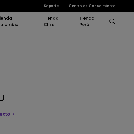
Soporte
Centro de Conocimiento
ienda
Tienda
Tienda
olombia
Chile
Perú
Comparar Proyectores
Comparar Monitores
Calculadora de Distancia
Software
Accesorios
Herramientas de Ayuda
Herramienta de Ayuda
U
ducto