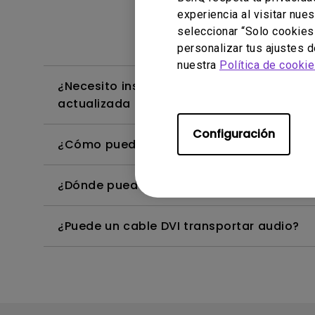
experiencia al visitar nue
seleccionar “Solo cookies
personalizar tus ajustes 
nuestra
Política de cooki
¿Necesito instalar el controlador WHQL (
actualizada del controlador WHQL?
Configuración
¿Cómo puedo evitar que la imagen se paral
¿Dónde puedo encontrar el controlador m
¿Puede un cable DVI transportar audio?