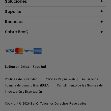
Proyectores
Soluciones
Monitores
B2B
Soporte
Presentaciones Inalámbricas
eSPORTS
Preguntas Frecuentes
Recursos
Calculadora de Distancia (Proyectores)
Sobre BenQ
Centro de Conocimiento
Corporativo
Sustentabilidad
Latinoamérica - Español
Políticas de Privacidad
Políticas Página Web
Acuerdo de
licencia de usuario final (EULA)
Cumplimiento de las Normas de
Importación y Exportación
Copyright © 2026 BenQ. Todos los Derechos Reservados.