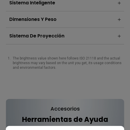
Sistema Inteligente
Dimensiones Y Peso
Sistema De Proyección
The brightness value shown here follows ISO 21118 and the actual
brightness may vary based on the unit you get, its usage conditions
and environmental factors.
Accesorios
Herramientas de Ayuda