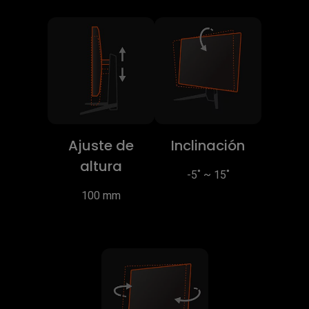
Ajuste de
Inclinación
altura
-5˚ ~ 15˚
100 mm