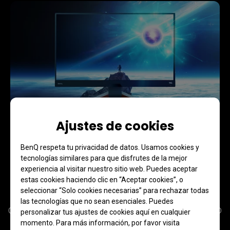
Ajustes de cookies
BenQ respeta tu privacidad de datos. Usamos cookies y
tecnologías similares para que disfrutes de la mejor
Tu monitor es tu centro de
experiencia al visitar nuestro sitio web. Puedes aceptar
estas cookies haciendo clic en “Aceptar cookies”, o
juegos
seleccionar “Solo cookies necesarias” para rechazar todas
las tecnologías que no sean esenciales. Puedes
Gestiona de forma centralizada los valores en el menú OSD 
personalizar tus ajustes de cookies aquí en cualquier
rápido y la asignación de escenarios para cambiar los 
momento. Para más información, por favor visita