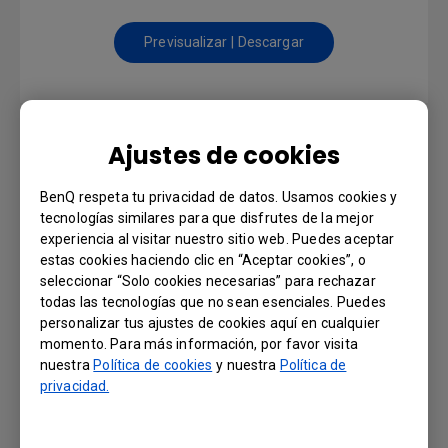
Previsualizar | Descargar
SOFTWARE
Ajustes de cookies
DMS Local
BenQ respeta tu privacidad de datos. Usamos cookies y
tecnologías similares para que disfrutes de la mejor
experiencia al visitar nuestro sitio web. Puedes aceptar
Versión : 3.1.2.0
estas cookies haciendo clic en “Aceptar cookies”, o
Sistema operativo: Windows
seleccionar “Solo cookies necesarias” para rechazar
todas las tecnologías que no sean esenciales. Puedes
Previsualizar | Descargar
personalizar tus ajustes de cookies aquí en cualquier
momento. Para más información, por favor visita
nuestra
Política de cookies
y nuestra
Política de
privacidad.
MANUAL DE USUARIO