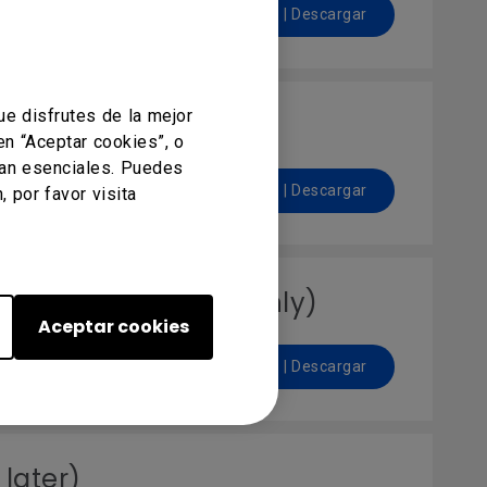
Previsualizar | Descargar
e disfrutes de la mejor
en “Aceptar cookies”, o
ean esenciales. Puedes
Previsualizar | Descargar
 por favor visita
650K, SL490, SL550 only)
Aceptar cookies
Previsualizar | Descargar
later)