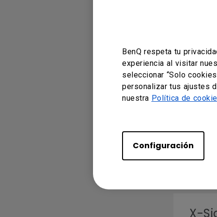
Versión 
Sistema
OS Vers
BenQ respeta tu privacida
X-S
experiencia al visitar nue
seleccionar “Solo cookies
Versión 
personalizar tus ajustes 
Sistema
nuestra
Política de cooki
OS Vers
X-Si
Configuración
Versión 
Sistema
OS Vers
X-Si