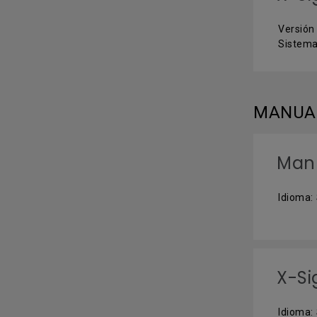
Versión 
Sistema
MANUAL
Manu
Idioma:
X-Si
Idioma: