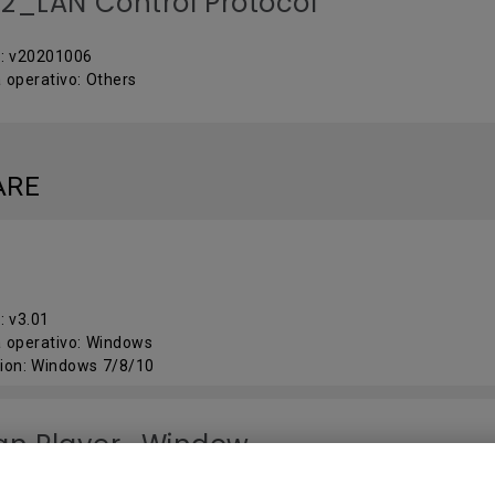
2_LAN Control Protocol
 : v20201006
 operativo: Others
ARE
: v3.01
 operativo: Windows
ion: Windows 7/8/10
gn Player_Window