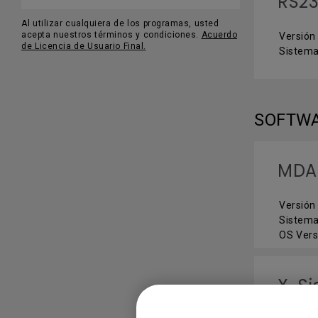
RS23
Al utilizar cualquiera de los programas, usted
acepta nuestros términos y condiciones.
Acuerdo
Versión
de Licencia de Usuario Final.
Sistema
SOFTW
MDA
Versión 
Sistema
OS Vers
X-Si