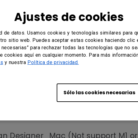
: v2.6.6.1
 operativo: Windows
Ajustes de cookies
ion: Windows 7/10 x 64
d de datos. Usamos cookies y tecnologías similares para qu
ign Designer_Windows
stro sitio web. Puedes aceptar estas cookies haciendo clic 
 necesarias” para rechazar todas las tecnologías que no s
: v2.6.5.1
de cookies aquí en cualquier momento. Para más información,
 operativo: Windows
es
y nuestra
Política de privacidad.
ion: Windows 7/10 x 64
gn Designer (For ST430K, ST550K, ST
Sólo las cookies necesarias
: v2.5.4.7
 operativo: Windows
ion: Windows 7/10 x 64/11
gn Designer_Mac (Not support M1 or 