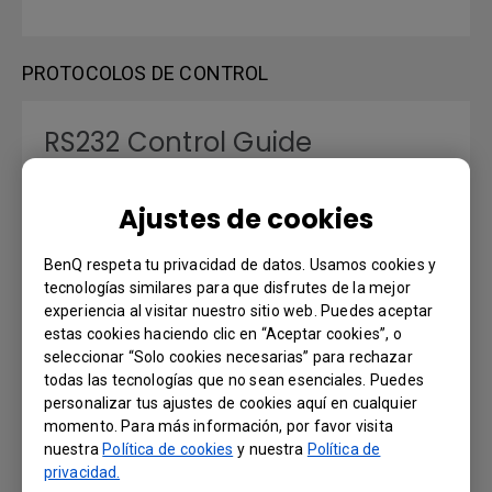
PROTOCOLOS DE CONTROL
RS232 Control Guide
Versión : 0
Ajustes de cookies
Sistema operativo: Windows7|Windows8|WinXP
BenQ respeta tu privacidad de datos. Usamos cookies y
Previsualizar | Descargar
tecnologías similares para que disfrutes de la mejor
experiencia al visitar nuestro sitio web. Puedes aceptar
estas cookies haciendo clic en “Aceptar cookies”, o
seleccionar “Solo cookies necesarias” para rechazar
MANUAL DE USUARIO
todas las tecnologías que no sean esenciales. Puedes
personalizar tus ajustes de cookies aquí en cualquier
momento. Para más información, por favor visita
Manual del usuario
nuestra
Política de cookies
y nuestra
Política de
privacidad.