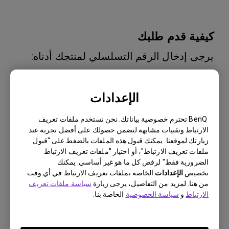
كيفية قدم طلبك
يرجى إدخال الرقم التسلسلي لمنتجك أدناه:
الرقم التسلسلي
*
الإعدادات
BenQ تحترم خصوصية بياناتك. نحن نستخدم ملفات تعريف
الارتباط وتقنيات مشابهة لتضمن حصولك على أفضل تجربة عند
كيفية العثور على الرقم التسلسلي للمنتج
زيارتك لموقعنا. يمكنك قبول هذه الملفات بالضغط على "قبول
ملفات تعريف الارتباط"، أو اختيار "ملفات تعريف الارتباط
الضرورية فقط" لرفض كل ما هو غير أساسي. يمكنك
تخصيص
الإعدادات
الخاصة بملفات تعريف الارتباط في أي وقت
من هنا. لمزيد من التفاصيل، يرجى زيارة
سياسة ملفات تعريف
الارتباط
و
سياسة الخصوصية
الخاصة بنا.
اسأل الآن