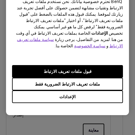
BenQ تحترم خصوصية بياناتك. نحن نستخدم ملفات تعريف
اللغة:
الارتباط وتقنيات مشابهة لتضمن حصولك على أفضل تجربة عند
حجم الملف:
5.21 MB
زيارتك لموقعنا. يمكنك قبول هذه الملفات بالضغط على "قبول
إصدار:
1
ملفات تعريف الارتباط"، أو اختيار "ملفات تعريف الارتباط
الضرورية فقط" لرفض كل ما هو غير أساسي. يمكنك
تخصيص
الإعدادات
معاينة
الخاصة بملفات تعريف الارتباط في أي وقت
من هنا. لمزيد من التفاصيل، يرجى زيارة
سياسة ملفات تعريف
الارتباط
و
سياسة الخصوصية
الخاصة بنا.
دليل المستخدم
قبول ملفات تعريف الارتباط
دليل المستخدم
ملفات تعريف الارتباط الضرورية فقط
تحديث:
2018/12/10
الإعدادات
اللغة:
Arabic
حجم الملف:
8.45 MB
إصدار:
معاينة