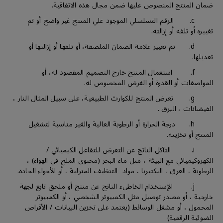
ضمان المنتج المنصوص عليها ضمن مجال هذه الاتفاقية.
c. الرقم التسلسلي الموجود علي المنتج غير واضح أو تم
تغييره أو تلفه أو إزالته.
d. تم تغيير علامة الضمان الملصقة، أو تلفها أو إزالتها أو
تعديلها.
f. استعمال المنتج خارج التصميم المقصود له، أو
المواصفات أو القدرة أو الغرض المخصوص له.
g. تعرض المنتج للكوارث الطبيعية، على سبيل المثال النار ،
الفيضانات ، البرق .
h. درجة الحرارة أو الرطوبة العالية والغير مناسبة لتشغيل
المنتج أو تخزينه.
i. التآكل الناتج عن التعرض للتفاعل الكيميائي /
الكهروكيميائي مع البيئة ، مثل ماء البحر (محتوى الملح في الهواء) ،
الرطوبة ، العرق ، البكتيريا ، مواد التنظيف المنزلية ، أو الأجواء الحادة.
j. الإستخدام الخاطىء الناتج عن منتج أو ملحق تابع لجهة
خارجية ، أو مصدر توصيل مثل الكمبيوتر الشخصي ، أو الكمبيوتر
المحمول ، أو مشغل الوسائط (يعتمد على تخزين البيانات / الأقراص
الضوئية الرقمية)