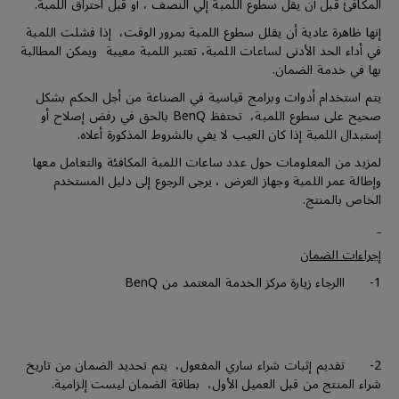
المكافئ قبل أن يقل سطوع اللمبة إلي النصف ، أو قبل احتراق اللمبة.
إنها ظاهرة عادية أن يقلل سطوع اللمبة بمرور الوقت، إذا فشلت اللمبة
في أداء الحد الأدنى لساعات اللمبة، تعتبر اللمبة معيبة ويمكن المطالبة
بها في خدمة الضمان.
يتم استخدام أدوات وبرامج قياسية في الصناعة من أجل الحكم بشكل
صحيح على سطوع اللمبة، تحتفظ BenQ بالحق في رفض إصلاح أو
إستبدال اللمبة إذا كان العيب لا يفي بالشروط المذكورة أعلاه.
لمزيد من المعلومات حول عدد ساعات اللمبة المكافئة والتعامل معها
وإطالة عمر اللمبة وجهاز العرض ، يرجى الرجوع إلى دليل المستخدم
الخاص بالمنتج.
إجراءات الضمان
1- االرجاء زيارة مركز الخدمة المعتمد من BenQ
2- تقديم إثبات شراء ساري المفعول، يتم تحديد الضمان من تاريخ
شراء المنتج من قبل العميل الأول، بطاقة الضمان ليست إلزامية.