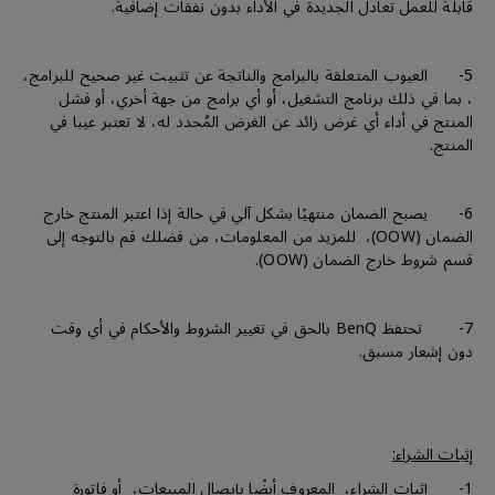
قابلة للعمل تعادل الجديدة في الأداء بدون نفقات إضافية.
5- العيوب المتعلقة بالبرامج والناتجة عن تثبيت غير صحيح للبرامج،
، بما في ذلك برنامج التشغيل، أو أي برامج من جهة أخري، أو فشل
المنتج في أداء أي غرض زائد عن الغرض المُحدد له، لا تعتبر عيبا في
المنتج.
6- يصبح الضمان منتهيًا بشكل آلي في حالة إذا اعتبر المنتج خارج
الضمان (OOW)، للمزيد من المعلومات، من فضلك قم بالتوجه إلى
قسم شروط خارج الضمان (OOW).
7- تحتفظ BenQ بالحق في تغيير الشروط والأحكام في أي وقت
دون إشعار مسبق.
إثبات الشراء:
1- إثبات الشراء، المعروف أيضًا بإيصال المبيعات، أو فاتورة