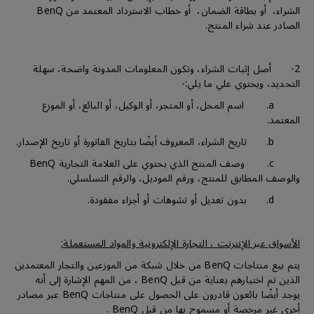
الشراء، أو بطاقة الضمان، أو خطاب الاسترداد المعتمد من BenQ
الصادر عند شراء المنتج.
2- أصل إثبات الشراء، وتكون المعلومات المدونة واضحة، سهلة
التحديد، ويحتوي علي ما يلي:-
a. اسم المحل، أو المتجر، أو الوكيل، أو البائع، أو الموزع
المعتمد.
b. تاريخ الشراء، المعروف أيضًا بتاريخ الفاتورة أو تاريخ الإصدار.
c. وصف المنتج الذي يحتوي على العلامة التجارية BenQ
والوصف المطابق للمنتج، ورقم الموديل، والرقم التسلسلي.
d. بدون تعديل أو تشوهات أو أجزاء مفقودة.
الأسواق عبر الإنترنت ، التجارة الإلكترونية والمواد المستعملة:
يتم بيع منتاجات BenQ من خلال شبكة من الموزعين والتجار المعتمدين
الذين تم اختيارهم بعناية من قبل BenQ ، من المهم الإشارة إلى أنه
يوجد أيضًا بائعون قادرون على الحصول على منتاجات BenQ عبر مصادر
أخرى غير مرخصة أو مسموح بها من قبل BenQ .