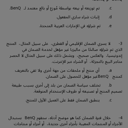
c. تم توزيعه أو بيعه بواسطة مُوزع أو بائع معتمد لـ BenQ.
d. إثبات شراء ساري المفعول.
e. تم شراؤه في الإمارات العربية المتحدة.
3- لا يسري الضمان الإقليمي أو القطري، على سبيل المثال، المنتج
الذي تم شراؤه صالحًا من ماليزيا غير مؤهل لخدمة الضمان في
إندونيسيا، والعكس صحيح، ويشمل ذلك على سبيل المثال لا الحصر
متاجر البيع بالتجزئة، أو الشراء عبر الإنترنت.
a. أي منتج أو ملحقات من جهة أخري ولا تفي بالتعريف
كمنتج BenQغير مؤهل للحصول على الضمان.
b. تختلف سياسة الضمان من بلد إلى أخري بسبب طبيعة
تصميم المنتج أو تصنيعه أو ظروف الإستخدام المتوقعة.
c. ينطبق الضمان فقط على العميل الأول للمنتج.
4- خلال فترة الضمان كما هو موضح أدناه، ستقوم BenQ بستبدال
الأجزاء أو المنتجات المعيبة بأجزاء أخرى جديدة، أو أجزاء أو منتاجات