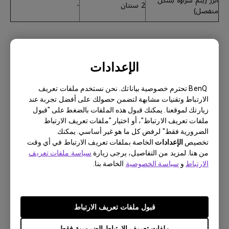
الزر (يتم شراؤه بشكل
2 سنتان
-
منفصل)
الإعدادات
أجهزة العرض اللاسلكي
مدة الضمان
ملاحظات
BenQ تحترم خصوصية بياناتك. نحن نستخدم ملفات تعريف
جهاز QCast (QP
12 شهر
-
الارتباط وتقنيات مشابهة لتضمن حصولك على أفضل تجربة عند
Series)
زيارتك لموقعنا. يمكنك قبول هذه الملفات بالضغط على "قبول
مجموعة البث اللاسلكي
ملفات تعريف الارتباط"، أو اختيار "ملفات تعريف الارتباط
عالي الدقة (WDP
12 شهر
-
الضرورية فقط" لرفض كل ما هو غير أساسي. يمكنك
Series)
تخصيص
الإعدادات
الخاصة بملفات تعريف الارتباط في أي وقت
من هنا. لمزيد من التفاصيل، يرجى زيارة
سياسة ملفات تعريف
الارتباط
و
سياسة الخصوصية
الخاصة بنا.
قبول ملفات تعريف الارتباط
الملحقات الأخرى والقطع الإستهلاكية
ملفات تعريف الارتباط الضرورية فقط