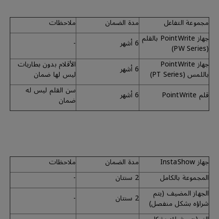
مجموعة التفاعل
مدة الضمان
ملاحظات
جهاز PointWrite بالقلم
6 أشهر
-
(PW Series)
جهاز PointWrite
الأقلام بدون بطاريات
6 أشهر
باللمس (PT Series)
ليس لها ضمان
سن القلم ليس له
قلم PointWrite
6 أشهر
ضمان
جهاز InstaShow
مدة الضمان
ملاحظات
المجموعة بالكامل
2 سنتان
-
الجهاز المضيف (يتم
2 سنتان
-
شراؤه بشكل منفصل)