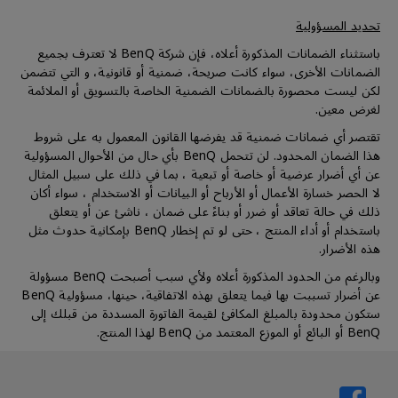
تحديد المسؤولية
باستثناء الضمانات المذكورة أعلاه، فإن شركة BenQ لا تعترف بجميع
الضمانات الأخرى، سواء كانت صريحة، ضمنية أو قانونية، و التي تتضمن
لكن ليست محصورة بالضمانات الضمنية الخاصة بالتسويق أو الملائمة
لغرض معين.
تقتصر أي ضمانات ضمنية قد يفرضها القانون المعمول به على شروط
هذا الضمان المحدود. لن تتحمل BenQ بأي حال من الأحوال المسؤولية
عن أي أضرار عرضية أو خاصة أو تبعية ، بما في ذلك على سبيل المثال
لا الحصر خسارة الأعمال أو الأرباح أو البيانات أو الاستخدام ، سواء أكان
ذلك في حالة تعاقد أو ضرر أو بناءً على ضمان ، ناشئ عن أو يتعلق
باستخدام أو أداء المنتج ، حتى لو تم إخطار BenQ بإمكانية حدوث مثل
هذه الأضرار.
وبالرغم من الحدود المذكورة أعلاه ولأي سبب أصبحت BenQ مسؤولة
عن أضرار تسببت بها فيما يتعلق بهذه الاتفاقية، حينها، مسؤولية BenQ
ستكون محدودة بالمبلغ المكافئ لقيمة الفاتورة المسددة من قبلك إلى
BenQ أو البائع أو الموزع المعتمد من BenQ لهذا المنتج.