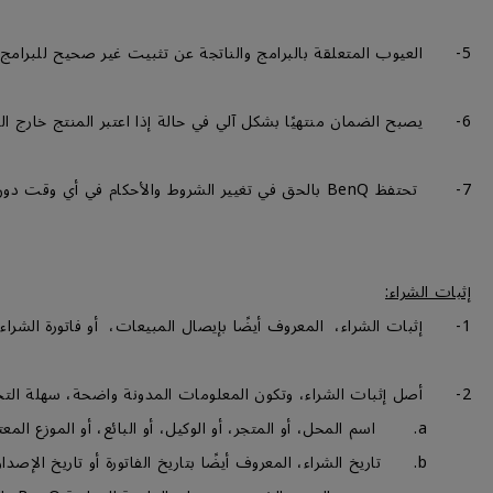
5- العيوب المتعلقة بالبرامج والناتجة عن تثبيت غير صحيح للبرامج، ، بما في ذلك برنامج التشغيل، أو أي برامج من جهة أخري، أو فشل المنتج في أداء أي غرض زائد عن الغرض المُحدد له، لا تعتبر عيبا في المنتج.
6- يصبح الضمان منتهيًا بشكل آلي في حالة إذا اعتبر المنتج خارج الضمان (OOW)، للمزيد من المعلومات، من فضلك قم بالتوجه إلى قسم شروط خارج الضمان (OOW).
7- تحتفظ BenQ بالحق في تغيير الشروط والأحكام في أي وقت دون إشعار مسبق.
إثبات الشراء:
1- إثبات الشراء، المعروف أيضًا بإيصال المبيعات، أو فاتورة الشراء، أو بطاقة الضمان، أو خطاب الاسترداد المعتمد من BenQ الصادر عند شراء المنتج.
2- أصل إثبات الشراء، وتكون المعلومات المدونة واضحة، سهلة التحديد، ويحتوي علي ما يلي:-
a. اسم المحل، أو المتجر، أو الوكيل، أو البائع، أو الموزع المعتمد.
b. تاريخ الشراء، المعروف أيضًا بتاريخ الفاتورة أو تاريخ الإصدار.