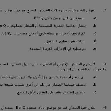
2- لغرض الشروط العامة وحالات الضمان، المنتج هو جهاز عرض، شاشة عرض، أو شاشات العرض الكبيرة ويكون:-
a. مصنع من قبل أو من خلال BenQ.
b. يحمل العلامة التجارية المسجلة أو الشعار المملوك لـ BenQ أو BENQ.
c. تم توزيعه أو بيعه بواسطة مُوزع أو بائع معتمد لـ BenQ.
d. إثبات شراء ساري المفعول.
e. تم شراؤه في الإمارات العربية المتحدة.
3- لا يسري الضمان الإقليمي أو القطري، على سبيل المثال، المنتج 
بالتجزئة، أو الشراء عبر الإنترنت.
a. أي منتج أو ملحقات من جهة أخري ولا تفي بالتعريف كمنتج BenQغير مؤهل للحصول على الضمان.
b. تختلف سياسة الضمان من بلد إلى أخري بسبب طبيعة تصميم المنتج أو تصنيعه أو ظروف الإستخدام المتوقعة.
c. ينطبق الضمان فقط على العميل الأول للمنتج.
4- خلال فترة الضمان كما هو موضح أدناه، ستقوم BenQ بستبدال الأجزاء أو المنتجات المعيبة بأجزاء أخرى جديدة، أو أجزاء أو منتاجات قابلة للعمل تعادل الجديدة في الأداء بدون نفقات إضافية.