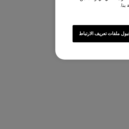
بنا.
سة خاصة به.
بول ملفات تعريف الارتباط