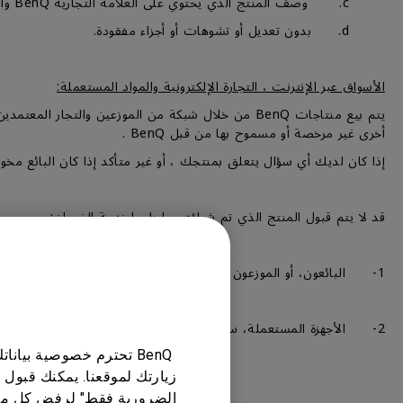
c. وصف المنتج الذي يحتوي على العلامة التجارية BenQ والوصف المطابق للمنتج، ورقم الموديل، والرقم التسلسلي.
d. بدون تعديل أو تشوهات أو أجزاء مفقودة.
الأسواق عبر الإنترنت ، التجارة الإلكترونية والمواد المستعملة:
أخرى غير مرخصة أو مسموح بها من قبل BenQ .
إذا كان لديك أي سؤال يتعلق بمنتجك ، أو غير متأكد إذا كان البائع مخولًا من شركة BenQ ، فلا تتردد
قد لا يتم قبول المنتج الذي تم شراؤه مما يلي لخدمة الضمان:-
1- البائعون، أو الموزعون غير المعتمدين لدي BenQ، أو الأجهزة التي تم شراؤها من خلال المتاجر الإلكترونية.
2- الأجهزة المستعملة، سواء تم شراؤها من المتاجر العادية أو من خلال المتاجر الإلكترونية، أو الإعلانات المبوبة، أوعميل أخر غير العميل الأول للجهاز.
BenQ تحترم خصوصية بيا
زيارتك لموقعنا. يمكنك قبول 
الضرورية فقط" لرفض كل ما