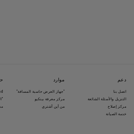
دعم
موارد
حو
اتصل بنا
"جهاز العرض حاسبة المسافة"
nd
التنزيل والأسئلة الشائعة
مركز معرفة بينكيو
"ا
مركز إصلاح
من أين أشتري
مس
خدمة الصيانة