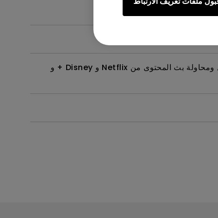
بول ملفات تعريف الارتباط
يمكنني سماع صوت ، لكن الشاشة تصبح فارغة دائمًا عند توصيل جهازي المحمول بجهاز العرض باستخدام كابل أو محول ومحاولة بث المحتوى من Netflix و Disney + و