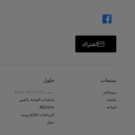
اشتراك
منتجات
حلول
بروجكتر
سفير BenQ AQCOLOR
شاشة
شاشات العناية بالعين
اضاءة
AQColor
الرياضات الإلكترونية
عمل