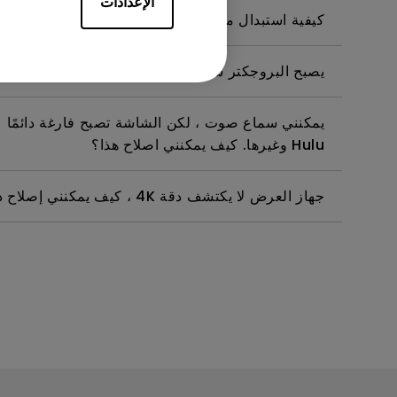
الإعدادات
كيفية استبدال مصباح البروجكتر وإعادة تعيين مؤقت 
يصبح البروجكتر ساخنا في وضع الاستعداد. كيف يمكنن
Hulu وغيرها. كيف يمكنني اصلاح هذا؟
جهاز العرض لا يكتشف دقة 4K ، كيف يمكنني إصلاح ذلك؟