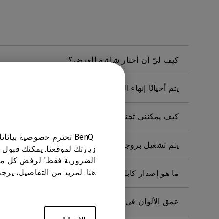
كيف ليّ أن أختار شاشة العرض؟
يتم أحيانًا إنهاء التطبيقات بشكل غير متوقع على جهاز Android TV الخاص بي ويتعطل النظام على الشاشة الرئيسية. كيف يمكنني اصلاح هذا
كيف يمكنني تجنب فقدان مزامنة إشارة DLP Link عند مشاهدة فيديو بلو راي ثلاثي الأبعاد؟
BenQ تحترم خصوصية بيا
يتم تشغيل بروجيكتر الخاص بي بدون صورة حتى إذا ك
زيارتك لموقعنا. يمكنك قبول 
الضرورية فقط" لرفض كل ما
ما هو إصدار كابل HDMI المتوافق مع 4K HDR؟
هنا. لمزيد من التفاصيل، يرج
عمق الألوان في قائمة OSD غير صحيح، كيف يمكنني إصلاح ذلك؟