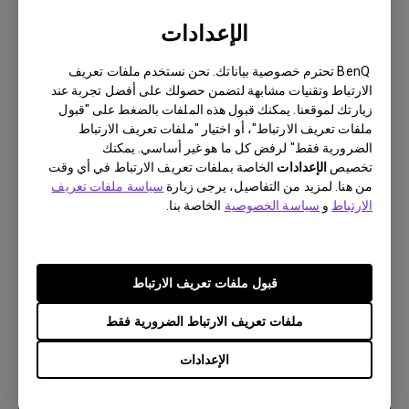
الإعدادات
BenQ تحترم خصوصية بياناتك. نحن نستخدم ملفات تعريف
الارتباط وتقنيات مشابهة لتضمن حصولك على أفضل تجربة عند
زيارتك لموقعنا. يمكنك قبول هذه الملفات بالضغط على "قبول
ملفات تعريف الارتباط"، أو اختيار "ملفات تعريف الارتباط
الضرورية فقط" لرفض كل ما هو غير أساسي. يمكنك
تخصيص
الإعدادات
الخاصة بملفات تعريف الارتباط في أي وقت
7/9/2023
من هنا. لمزيد من التفاصيل، يرجى زيارة
سياسة ملفات تعريف
يتم أحيانًا إنهاء التطبيقات بشكل غير متوقع على جهاز
الارتباط
و
سياسة الخصوصية
الخاصة بنا.
Android TV الخاص بي ويتعطل النظام على الشاشة
الرئيسية. كيف يمكنني اصلاح هذا؟
قبول ملفات تعريف الارتباط
ملفات تعريف الارتباط الضرورية فقط
الإعدادات