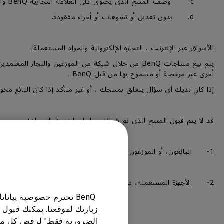
c. وصف المنتج الذي يحتوي على العلامة التجارية BenQ والوصف المطابق للمنتج، ورقم الموديل، والرقم التسلسلي.
d. بدون تعديل أو تشوهات أو أجزاء مفقودة.
الأسواق عبر الإنترنت ، التجارة الإلكترونية والمواد المستعملة:
أخرى غير مرخصة أو مسموح بها من قبل BenQ .
إذا كان لديك أي سؤال يتعلق بمنتجك ، أو غير متأكد إذا كان البائع مخولًا من شركة BenQ ، فلا تتردد
قد لا يتم قبول المنتج الذي تم شراؤه مما يلي لخدمة الضمان:-
1- البائعون، أو الموزعون غير المعتمدين لدي BenQ، أو الأجهزة التي تم شراؤها من خلال المتاجر الإلكترونية.
2- الأجهزة المستعملة، سواء تم شراؤها من المتاجر العادية أو من خلال المتاجر الإلكترونية، أو الإعلانات المبوبة، أوعميل أخر غير العميل الأول للجهاز.
BenQ تحترم خصوصية بيا
زيارتك لموقعنا. يمكنك قبول 
الضرورية فقط" لرفض كل ما