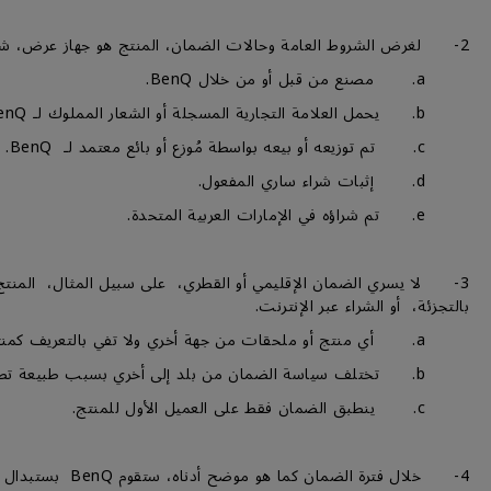
2- لغرض الشروط العامة وحالات الضمان، المنتج هو جهاز عرض، شاشة عرض، أو شاشات العرض الكبيرة ويكون:-
a. مصنع من قبل أو من خلال BenQ.
b. يحمل العلامة التجارية المسجلة أو الشعار المملوك لـ BenQ أو BENQ.
c. تم توزيعه أو بيعه بواسطة مُوزع أو بائع معتمد لـ BenQ.
d. إثبات شراء ساري المفعول.
e. تم شراؤه في الإمارات العربية المتحدة.
3- لا يسري الضمان الإقليمي أو القطري، على سبيل المثال، المنتج 
بالتجزئة، أو الشراء عبر الإنترنت.
a. أي منتج أو ملحقات من جهة أخري ولا تفي بالتعريف كمنتج BenQغير مؤهل للحصول على الضمان.
b. تختلف سياسة الضمان من بلد إلى أخري بسبب طبيعة تصميم المنتج أو تصنيعه أو ظروف الإستخدام المتوقعة.
c. ينطبق الضمان فقط على العميل الأول للمنتج.
4- خلال فترة الضمان كما هو موضح أدناه، ستقوم BenQ بستبدال الأجزاء أو المنتجات المعيبة بأجزاء أخرى جديدة، أو أجزاء أو منتاجات قابلة للعمل تعادل الجديدة في الأداء بدون نفقات إضافية.