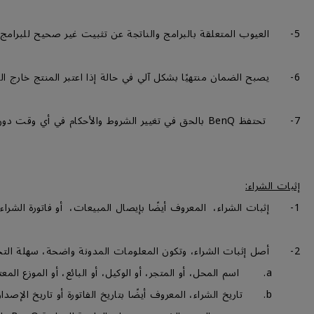
5- العيوب المتعلقة بالبرامج والناتجة عن تثبيت غير صحيح للبرامج، ، بما في ذلك برنامج التشغيل، أو أي برامج من جهة أخري، أو فشل المنتج في أداء أي غرض زائد عن الغرض المُحدد له، لا تعتبر عيبا في المنتج.
6- يصبح الضمان منتهيًا بشكل آلي في حالة إذا اعتبر المنتج خارج الضمان (OOW)، للمزيد من المعلومات، من فضلك قم بالتوجه إلى قسم شروط خارج الضمان (OOW).
7- تحتفظ BenQ بالحق في تغيير الشروط والأحكام في أي وقت دون إشعار مسبق.
إثبات الشراء:
1- إثبات الشراء، المعروف أيضًا بإيصال المبيعات، أو فاتورة الشراء، أو بطاقة الضمان، أو خطاب الاسترداد المعتمد من BenQ الصادر عند شراء المنتج.
2- أصل إثبات الشراء، وتكون المعلومات المدونة واضحة، سهلة التحديد، ويحتوي علي ما يلي:-
a. اسم المحل، أو المتجر، أو الوكيل، أو البائع، أو الموزع المعتمد.
b. تاريخ الشراء، المعروف أيضًا بتاريخ الفاتورة أو تاريخ الإصدار.