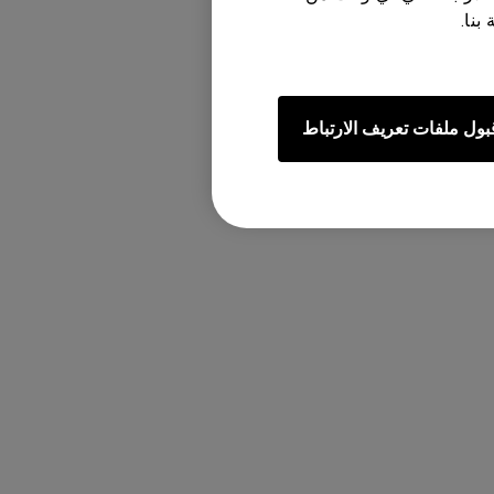
بنا.
سة خاصة به.
بول ملفات تعريف الارتباط