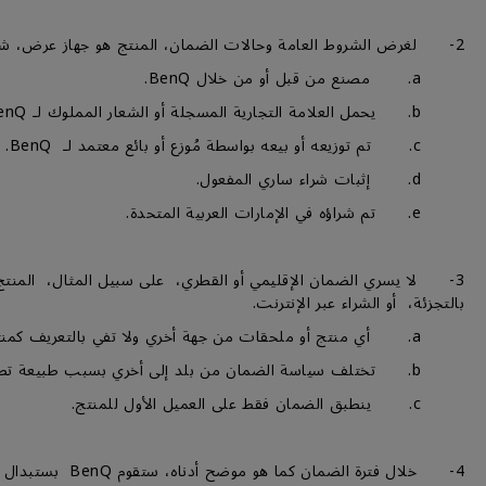
2- لغرض الشروط العامة وحالات الضمان، المنتج هو جهاز عرض، شاشة عرض، أو شاشات العرض الكبيرة ويكون:-
a. مصنع من قبل أو من خلال BenQ.
b. يحمل العلامة التجارية المسجلة أو الشعار المملوك لـ BenQ أو BENQ.
c. تم توزيعه أو بيعه بواسطة مُوزع أو بائع معتمد لـ BenQ.
d. إثبات شراء ساري المفعول.
e. تم شراؤه في الإمارات العربية المتحدة.
3- لا يسري الضمان الإقليمي أو القطري، على سبيل المثال، المنتج 
بالتجزئة، أو الشراء عبر الإنترنت.
a. أي منتج أو ملحقات من جهة أخري ولا تفي بالتعريف كمنتج BenQغير مؤهل للحصول على الضمان.
b. تختلف سياسة الضمان من بلد إلى أخري بسبب طبيعة تصميم المنتج أو تصنيعه أو ظروف الإستخدام المتوقعة.
c. ينطبق الضمان فقط على العميل الأول للمنتج.
4- خلال فترة الضمان كما هو موضح أدناه، ستقوم BenQ بستبدال الأجزاء أو المنتجات المعيبة بأجزاء أخرى جديدة، أو أجزاء أو منتاجات قابلة للعمل تعادل الجديدة في الأداء بدون نفقات إضافية.