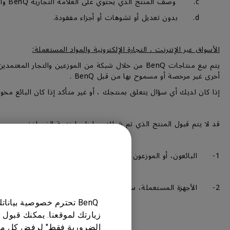
c. وصف المنتج الذي يحتوي على العلامة التجارية BenQ والوصف المطابق للمنتج، ورقم الموديل، والرقم التسلسلي.
d. بدون تعديل أو تشوهات أو أجزاء مفقودة.
الأسواق عبر الإنترنت ، التجارة الإلكترونية والمواد المستعملة:
أخرى غير مرخصة أو مسموح بها من قبل BenQ .
إذا كان لديك أي سؤال يتعلق بمنتجك ، أو غير متأكد إذا كان البائع مخولًا من شركة BenQ ، فلا تتردد
قد لا يتم قبول المنتج الذي تم شراؤه مما يلي لخدمة الضمان:-
1- البائعون، أو الموزعون غير المعتمدين لدي BenQ، أو الأجهزة التي تم شراؤها من خلال المتاجر الإلكترونية.
2- الأجهزة المستعملة، سواء تم شراؤها من المتاجر العادية أو من خلال المتاجر الإلكترونية، أو الإعلانات المبوبة، أوعميل أخر غير العميل الأول للجهاز.
BenQ تحترم خصوصية بيا
زيارتك لموقعنا. يمكنك قبول 
الضرورية فقط" لرفض كل ما