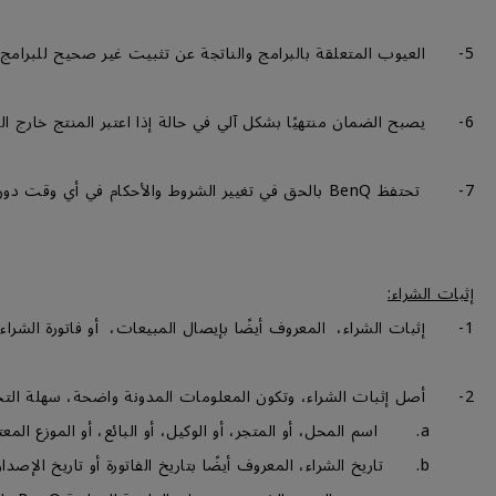
5- العيوب المتعلقة بالبرامج والناتجة عن تثبيت غير صحيح للبرامج، ، بما في ذلك برنامج التشغيل، أو أي برامج من جهة أخري، أو فشل المنتج في أداء أي غرض زائد عن الغرض المُحدد له، لا تعتبر عيبا في المنتج.
6- يصبح الضمان منتهيًا بشكل آلي في حالة إذا اعتبر المنتج خارج الضمان (OOW)، للمزيد من المعلومات، من فضلك قم بالتوجه إلى قسم شروط خارج الضمان (OOW).
7- تحتفظ BenQ بالحق في تغيير الشروط والأحكام في أي وقت دون إشعار مسبق.
إثبات الشراء:
1- إثبات الشراء، المعروف أيضًا بإيصال المبيعات، أو فاتورة الشراء، أو بطاقة الضمان، أو خطاب الاسترداد المعتمد من BenQ الصادر عند شراء المنتج.
2- أصل إثبات الشراء، وتكون المعلومات المدونة واضحة، سهلة التحديد، ويحتوي علي ما يلي:-
a. اسم المحل، أو المتجر، أو الوكيل، أو البائع، أو الموزع المعتمد.
b. تاريخ الشراء، المعروف أيضًا بتاريخ الفاتورة أو تاريخ الإصدار.