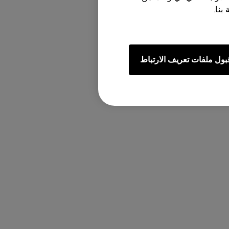
بنا.
سة خاصة به.
بول ملفات تعريف الارتباط