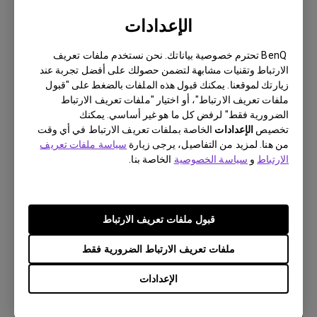
الإعدادات
BenQ تحترم خصوصية بياناتك. نحن نستخدم ملفات تعريف
الارتباط وتقنيات مشابهة لتضمن حصولك على أفضل تجربة عند
زيارتك لموقعنا. يمكنك قبول هذه الملفات بالضغط على "قبول
ملفات تعريف الارتباط"، أو اختيار "ملفات تعريف الارتباط
الضرورية فقط" لرفض كل ما هو غير أساسي. يمكنك
تخصيص
الإعدادات
الخاصة بملفات تعريف الارتباط في أي وقت
7/9/2023
من هنا. لمزيد من التفاصيل، يرجى زيارة
سياسة ملفات تعريف
يتم أحيانًا إنهاء التطبيقات بشكل غير متوقع على جهاز
الارتباط
و
سياسة الخصوصية
الخاصة بنا.
Android TV الخاص بي ويتعطل النظام على الشاشة
الرئيسية. كيف يمكنني اصلاح هذا؟
قبول ملفات تعريف الارتباط
ملفات تعريف الارتباط الضرورية فقط
الإعدادات