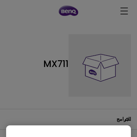
MX711
البرامج