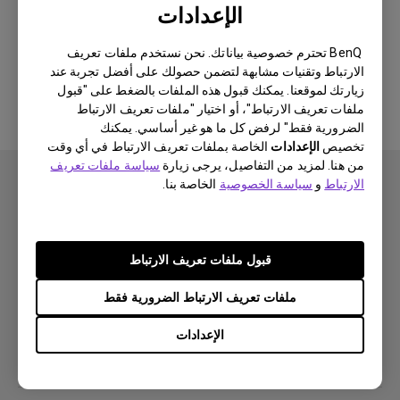
الإعدادات
لا يوجد برنامج أو برنامج تشغيل ذي
BenQ تحترم خصوصية بياناتك. نحن نستخدم ملفات تعريف
الارتباط وتقنيات مشابهة لتضمن حصولك على أفضل تجربة عند
صلة
زيارتك لموقعنا. يمكنك قبول هذه الملفات بالضغط على "قبول
ملفات تعريف الارتباط"، أو اختيار "ملفات تعريف الارتباط
الضرورية فقط" لرفض كل ما هو غير أساسي. يمكنك
تخصيص
الإعدادات
الخاصة بملفات تعريف الارتباط في أي وقت
من هنا. لمزيد من التفاصيل، يرجى زيارة
سياسة ملفات تعريف
الارتباط
و
سياسة الخصوصية
الخاصة بنا.
اشتراك
قبول ملفات تعريف الارتباط
ملفات تعريف الارتباط الضرورية فقط
منتجات
الإعدادات
بروجكتر
حلول
شاشة