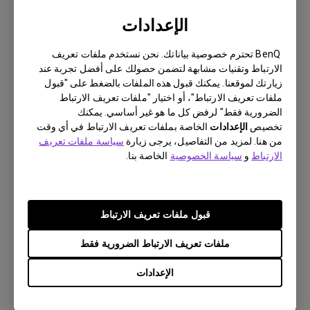
الإعدادات
BenQ تحترم خصوصية بياناتك. نحن نستخدم ملفات تعريف
الارتباط وتقنيات مشابهة لتضمن حصولك على أفضل تجربة عند
زيارتك لموقعنا. يمكنك قبول هذه الملفات بالضغط على "قبول
ملفات تعريف الارتباط"، أو اختيار "ملفات تعريف الارتباط
الضرورية فقط" لرفض كل ما هو غير أساسي. يمكنك
تخصيص
الإعدادات
الخاصة بملفات تعريف الارتباط في أي وقت
7/9/2023
من هنا. لمزيد من التفاصيل، يرجى زيارة
سياسة ملفات تعريف
يتم أحيانًا إنهاء التطبيقات بشكل غير متوقع على جهاز
الارتباط
و
سياسة الخصوصية
الخاصة بنا.
Android TV الخاص بي ويتعطل النظام على الشاشة
الرئيسية. كيف يمكنني اصلاح هذا؟
قبول ملفات تعريف الارتباط
ملفات تعريف الارتباط الضرورية فقط
الإعدادات