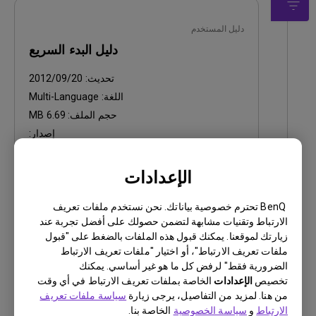
دليل المستخدم
دليل البدء السريع
تحديث:
2012/09/20
اللغة:
Multi-Language
حجم الملف:
6.69 MB
إصدار:
معاينة
الإعدادات
BenQ تحترم خصوصية بياناتك. نحن نستخدم ملفات تعريف
الارتباط وتقنيات مشابهة لتضمن حصولك على أفضل تجربة عند
زيارتك لموقعنا. يمكنك قبول هذه الملفات بالضغط على "قبول
ملفات تعريف الارتباط"، أو اختيار "ملفات تعريف الارتباط
دليل المستخدم
الضرورية فقط" لرفض كل ما هو غير أساسي. يمكنك
دليل المستخدم
تخصيص
الإعدادات
الخاصة بملفات تعريف الارتباط في أي وقت
من هنا. لمزيد من التفاصيل، يرجى زيارة
سياسة ملفات تعريف
تحديث:
2019/02/25
الارتباط
و
سياسة الخصوصية
الخاصة بنا.