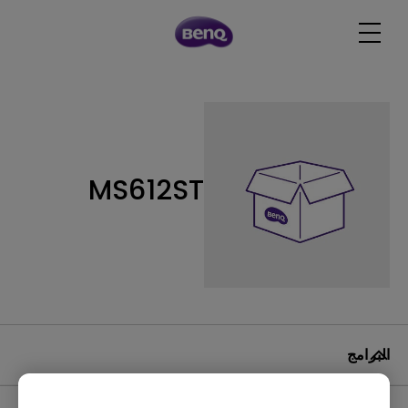
MS612ST
البرامج