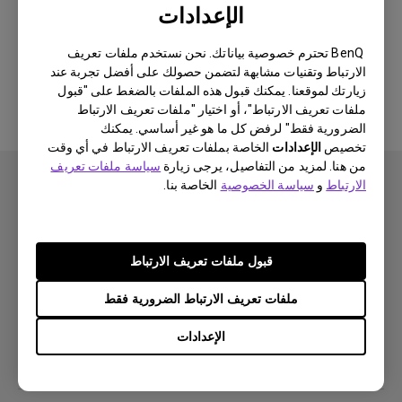
الإعدادات
لا يوجد برنامج أو برنامج تشغيل ذي
BenQ تحترم خصوصية بياناتك. نحن نستخدم ملفات تعريف
الارتباط وتقنيات مشابهة لتضمن حصولك على أفضل تجربة عند
صلة
زيارتك لموقعنا. يمكنك قبول هذه الملفات بالضغط على "قبول
ملفات تعريف الارتباط"، أو اختيار "ملفات تعريف الارتباط
الضرورية فقط" لرفض كل ما هو غير أساسي. يمكنك
تخصيص
الإعدادات
الخاصة بملفات تعريف الارتباط في أي وقت
من هنا. لمزيد من التفاصيل، يرجى زيارة
سياسة ملفات تعريف
الارتباط
و
سياسة الخصوصية
الخاصة بنا.
اشتراك
قبول ملفات تعريف الارتباط
ملفات تعريف الارتباط الضرورية فقط
منتجات
الإعدادات
بروجكتر
حلول
شاشة