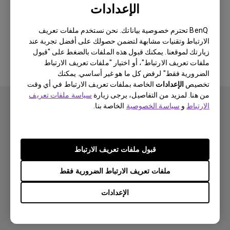
الإعدادات
لا يوجد برنامج أو برنامج تشغيل ذي
BenQ تحترم خصوصية بياناتك. نحن نستخدم ملفات تعريف
الارتباط وتقنيات مشابهة لتضمن حصولك على أفضل تجربة عند
صلة
زيارتك لموقعنا. يمكنك قبول هذه الملفات بالضغط على "قبول
ملفات تعريف الارتباط"، أو اختيار "ملفات تعريف الارتباط
الضرورية فقط" لرفض كل ما هو غير أساسي. يمكنك
تخصيص
الإعدادات
الخاصة بملفات تعريف الارتباط في أي وقت
من هنا. لمزيد من التفاصيل، يرجى زيارة
سياسة ملفات تعريف
الارتباط
و
سياسة الخصوصية
الخاصة بنا.
اشتراك
قبول ملفات تعريف الارتباط
ملفات تعريف الارتباط الضرورية فقط
منتجات
الإعدادات
بروجكتر
حلول
شاشة