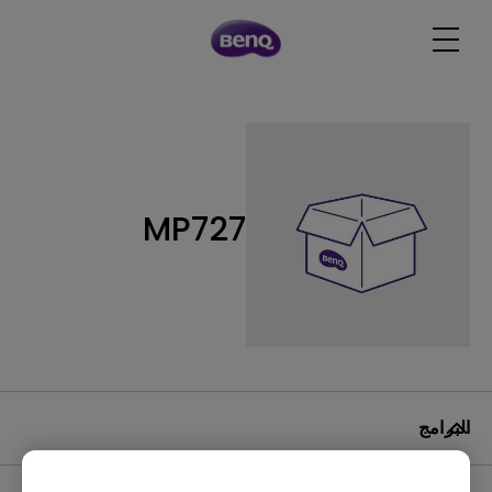
MP727
البرامج