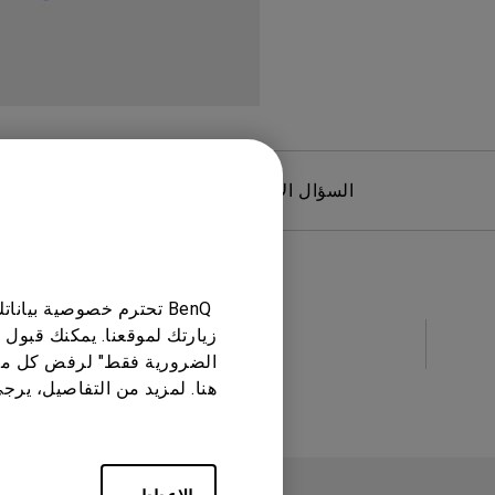
مك
السؤال الأكثر شيوعا
فيديو 
BenQ تحترم خصوصية بيا
لا
زيارتك لموقعنا. يمكنك قبول 
الضرورية فقط" لرفض كل ما
هنا. لمزيد من التفاصيل، يرج