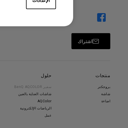
الإعدادات
اشتراك
منتجات
حلول
بروجكتر
سفير BenQ AQCOLOR
شاشة
شاشات العناية بالعين
اضاءة
AQColor
الرياضات الإلكترونية
عمل