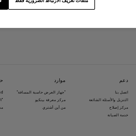
ملفات تعريف الارتباط الضرورية فقط
ق
دعم
موارد
حو
اتصل بنا
"جهاز العرض حاسبة المسافة"
nd
التنزيل والأسئلة الشائعة
مركز معرفة بينكيو
"ا
مركز إصلاح
من أين أشتري
مس
خدمة الصيانة