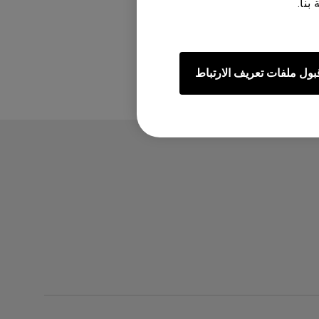
بنا.
ض؟
بول ملفات تعريف الارتباط