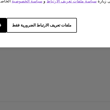
ى زيارة
سياسة ملفات تعريف الارتباط
و
سياسة الخصوصية
الخاصة 
ا إنهاء التطبيقات بشكل غير
متوقع على جهاز Android TV الخاص
15/10/2024
 النظام على الشاشة
كيف ليّ أن أختار شاشة العر
 كيف يمكنني اصلاح هذا؟
ملفات تعريف الارتباط الضرورية فقط
ق