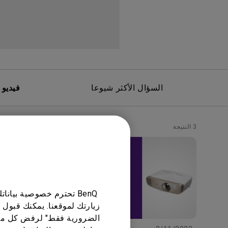
مك
السؤال الأكثر شيوعا
فيديو 
3 النتيجة
BenQ تحترم خصوصية بيا
زيارتك لموقعنا. يمكنك قبول 
الضرورية فقط" لرفض كل ما