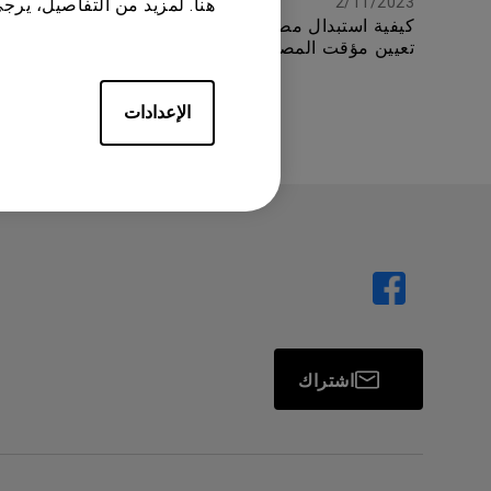
7/9/2023
2/11/2023
هنا. لمزيد من التفاصيل، يرج
كيفية استبدال مصباح البروجكتر وإعادة
يتم أحيانً
تعيين مؤقت المصباح؟
بي ويتعطل
الرئيسية.
الإعدادات
اشتراك