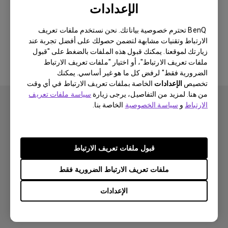
الإعدادات
لا يوجد برنامج أو برنامج تشغيل ذي
BenQ تحترم خصوصية بياناتك. نحن نستخدم ملفات تعريف
الارتباط وتقنيات مشابهة لتضمن حصولك على أفضل تجربة عند
صلة
زيارتك لموقعنا. يمكنك قبول هذه الملفات بالضغط على "قبول
ملفات تعريف الارتباط"، أو اختيار "ملفات تعريف الارتباط
الضرورية فقط" لرفض كل ما هو غير أساسي. يمكنك
تخصيص
الإعدادات
الخاصة بملفات تعريف الارتباط في أي وقت
من هنا. لمزيد من التفاصيل، يرجى زيارة
سياسة ملفات تعريف
الارتباط
و
سياسة الخصوصية
الخاصة بنا.
اشتراك
قبول ملفات تعريف الارتباط
ملفات تعريف الارتباط الضرورية فقط
منتجات
الإعدادات
بروجكتر
حلول
شاشة