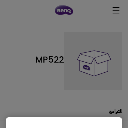
MP522
البرامج