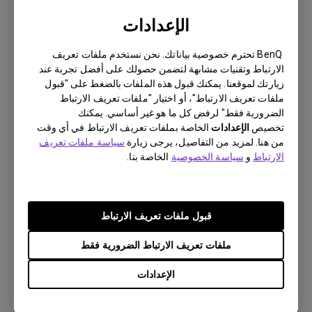
الإعدادات
BenQ تحترم خصوصية بياناتك. نحن نستخدم ملفات تعريف
الارتباط وتقنيات مشابهة لتضمن حصولك على أفضل تجربة عند
زيارتك لموقعنا. يمكنك قبول هذه الملفات بالضغط على "قبول
ملفات تعريف الارتباط"، أو اختيار "ملفات تعريف الارتباط
الضرورية فقط" لرفض كل ما هو غير أساسي. يمكنك
تخصيص
الإعدادات
الخاصة بملفات تعريف الارتباط في أي وقت
7/9/2023
من هنا. لمزيد من التفاصيل، يرجى زيارة
سياسة ملفات تعريف
يتم أحيانًا إنهاء التطبيقات بشكل غير متوقع على جهاز
الارتباط
و
سياسة الخصوصية
الخاصة بنا.
Android TV الخاص بي ويتعطل النظام على الشاشة
الرئيسية. كيف يمكنني اصلاح هذا؟
قبول ملفات تعريف الارتباط
ملفات تعريف الارتباط الضرورية فقط
الإعدادات