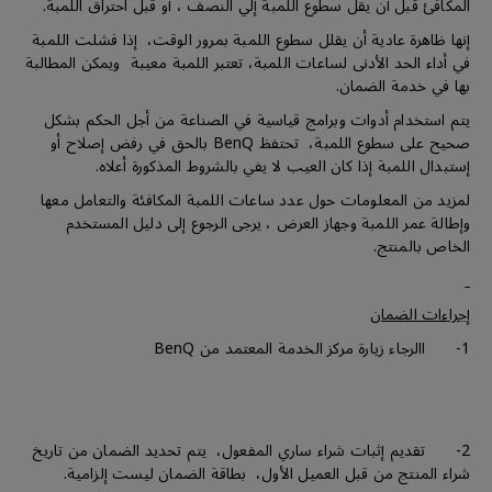
المكافئ قبل أن يقل سطوع اللمبة إلي النصف ، أو قبل احتراق اللمبة.
إنها ظاهرة عادية أن يقلل سطوع اللمبة بمرور الوقت، إذا فشلت اللمبة
في أداء الحد الأدنى لساعات اللمبة، تعتبر اللمبة معيبة ويمكن المطالبة
بها في خدمة الضمان.
يتم استخدام أدوات وبرامج قياسية في الصناعة من أجل الحكم بشكل
صحيح على سطوع اللمبة، تحتفظ BenQ بالحق في رفض إصلاح أو
إستبدال اللمبة إذا كان العيب لا يفي بالشروط المذكورة أعلاه.
لمزيد من المعلومات حول عدد ساعات اللمبة المكافئة والتعامل معها
وإطالة عمر اللمبة وجهاز العرض ، يرجى الرجوع إلى دليل المستخدم
الخاص بالمنتج.
إجراءات الضمان
1- االرجاء زيارة مركز الخدمة المعتمد من BenQ
2- تقديم إثبات شراء ساري المفعول، يتم تحديد الضمان من تاريخ
شراء المنتج من قبل العميل الأول، بطاقة الضمان ليست إلزامية.