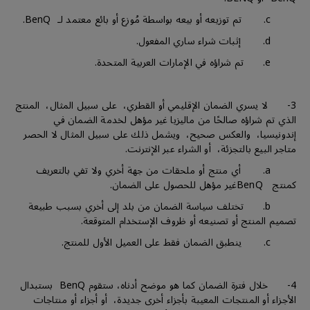
c. تم توزيعه أو بيعه بواسطة مُوزع أو بائع معتمد لـ BenQ.
d. إثبات شراء ساري المفعول.
e. تم شراؤه في الإمارات العربية المتحدة.
3- لا يسري الضمان الإقليمي أو القطري، على سبيل المثال، المنتج
الذي تم شراؤه صالحًا من ماليزيا غير مؤهل لخدمة الضمان في
إندونيسيا، والعكس صحيح، ويشمل ذلك على سبيل المثال لا الحصر
متاجر البيع بالتجزئة، أو الشراء عبر الإنترنت.
a. أي منتج أو ملحقات من جهة أخري ولا تفي بالتعريف
كمنتج BenQغير مؤهل للحصول على الضمان.
b. تختلف سياسة الضمان من بلد إلى أخري بسبب طبيعة
تصميم المنتج أو تصنيعه أو ظروف الإستخدام المتوقعة.
c. ينطبق الضمان فقط على العميل الأول للمنتج.
4- خلال فترة الضمان كما هو موضح أدناه، ستقوم BenQ بستبدال
الأجزاء أو المنتجات المعيبة بأجزاء أخرى جديدة، أو أجزاء أو منتاجات