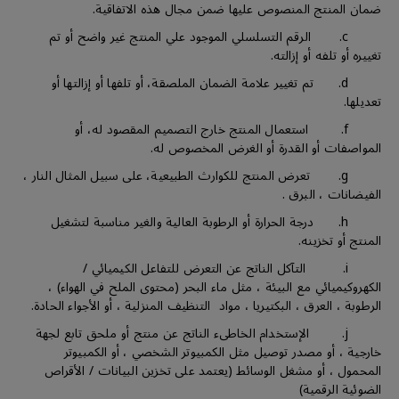
ضمان المنتج المنصوص عليها ضمن مجال هذه الاتفاقية.
c. الرقم التسلسلي الموجود علي المنتج غير واضح أو تم
تغييره أو تلفه أو إزالته.
d. تم تغيير علامة الضمان الملصقة، أو تلفها أو إزالتها أو
تعديلها.
f. استعمال المنتج خارج التصميم المقصود له، أو
المواصفات أو القدرة أو الغرض المخصوص له.
g. تعرض المنتج للكوارث الطبيعية، على سبيل المثال النار ،
الفيضانات ، البرق .
h. درجة الحرارة أو الرطوبة العالية والغير مناسبة لتشغيل
المنتج أو تخزينه.
i. التآكل الناتج عن التعرض للتفاعل الكيميائي /
الكهروكيميائي مع البيئة ، مثل ماء البحر (محتوى الملح في الهواء) ،
الرطوبة ، العرق ، البكتيريا ، مواد التنظيف المنزلية ، أو الأجواء الحادة.
j. الإستخدام الخاطىء الناتج عن منتج أو ملحق تابع لجهة
خارجية ، أو مصدر توصيل مثل الكمبيوتر الشخصي ، أو الكمبيوتر
المحمول ، أو مشغل الوسائط (يعتمد على تخزين البيانات / الأقراص
الضوئية الرقمية)