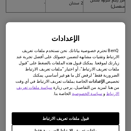
الزر (يتم شراؤه بشكل
2 سنتان
-
منفصل)
الإعدادات
أجهزة العرض اللاسلكي
مدة الضمان
ملاحظات
BenQ تحترم خصوصية بياناتك. نحن نستخدم ملفات تعريف
جهاز QCast (QP
12 شهر
-
الارتباط وتقنيات مشابهة لتضمن حصولك على أفضل تجربة عند
Series)
زيارتك لموقعنا. يمكنك قبول هذه الملفات بالضغط على "قبول
مجموعة البث اللاسلكي
ملفات تعريف الارتباط"، أو اختيار "ملفات تعريف الارتباط
عالي الدقة (WDP
12 شهر
-
الضرورية فقط" لرفض كل ما هو غير أساسي. يمكنك
Series)
تخصيص
الإعدادات
الخاصة بملفات تعريف الارتباط في أي وقت
من هنا. لمزيد من التفاصيل، يرجى زيارة
سياسة ملفات تعريف
الارتباط
و
سياسة الخصوصية
الخاصة بنا.
قبول ملفات تعريف الارتباط
الملحقات الأخرى والقطع الإستهلاكية
ملفات تعريف الارتباط الضرورية فقط