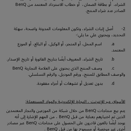
الشراء، أو بطاقة الضمان، أو خطاب الاسترداد المعتمد من BenQ
الصادر عند شراء المنتج.
2- أصل إثبات الشراء، وتكون المعلومات المدونة واضحة، سهلة
التحديد، ويحتوي علي ما يلي:-
a. اسم المحل، أو المتجر، أو الوكيل، أو البائع، أو الموزع
المعتمد.
b. تاريخ الشراء، المعروف أيضًا بتاريخ الفاتورة أو تاريخ الإصدار.
c. وصف المنتج الذي يحتوي على العلامة التجارية BenQ
والوصف المطابق للمنتج، ورقم الموديل، والرقم التسلسلي.
d. بدون تعديل أو تشوهات أو أجزاء مفقودة.
الأسواق عبر الإنترنت ، التجارة الإلكترونية والمواد المستعملة:
يتم بيع منتاجات BenQ من خلال شبكة من الموزعين والتجار المعتمدين
الذين تم اختيارهم بعناية من قبل BenQ ، من المهم الإشارة إلى أنه
يوجد أيضًا بائعون قادرون على الحصول على منتاجات BenQ عبر مصادر
أخرى غير مرخصة أو مسموح بها من قبل BenQ .