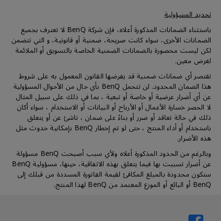
تحديد المسؤولية
باستثناء الضمانات المذكورة أعلاه، فإن شركة BenQ لا تعترف بجميع
الضمانات الأخرى، سواء كانت صريحة، ضمنية أو قانونية، و التي تتضمن
لكن ليست محصورة بالضمانات الضمنية الخاصة بالتسويق أو الملائمة
لغرض معين.
تقتصر أي ضمانات ضمنية قد يفرضها القانون المعمول به على شروط
هذا الضمان المحدود. لن تتحمل BenQ بأي حال من الأحوال المسؤولية
عن أي أضرار عرضية أو خاصة أو تبعية ، بما في ذلك على سبيل المثال
لا الحصر خسارة الأعمال أو الأرباح أو البيانات أو الاستخدام ، سواء أكان
ذلك في حالة تعاقد أو ضرر أو بناءً على ضمان ، ناشئ عن أو يتعلق
باستخدام أو أداء المنتج ، حتى لو تم إخطار BenQ بإمكانية حدوث مثل
هذه الأضرار.
وبالرغم من الحدود المذكورة أعلاه ولأي سبب أصبحت BenQ مسؤولة
عن أضرار تسببت بها فيما يتعلق بهذه الاتفاقية، حينها، مسؤولية BenQ
ستكون محدودة بالمبلغ المكافئ لقيمة الفاتورة المسددة من قبلك إلى
BenQ أو البائع أو الموزع المعتمد من BenQ لهذا المنتج.