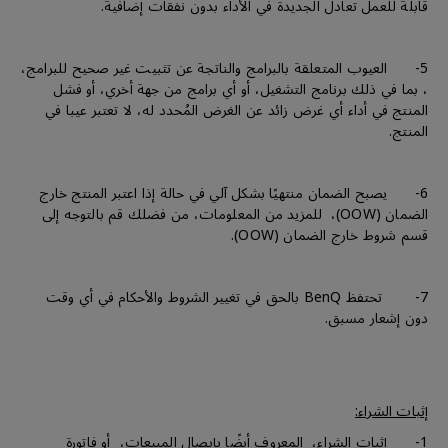
قابلة للعمل تعادل الجديدة في الأداء بدون نفقات إضافية.
5- العيوب المتعلقة بالبرامج والناتجة عن تثبيت غير صحيح للبرامج،
، بما في ذلك برنامج التشغيل، أو أي برامج من جهة أخري، أو فشل
المنتج في أداء أي غرض زائد عن الغرض المُحدد له، لا تعتبر عيبا في
المنتج.
6- يصبح الضمان منتهيًا بشكل آلي في حالة إذا اعتبر المنتج خارج
الضمان (OOW)، للمزيد من المعلومات، من فضلك قم بالتوجه إلى
قسم شروط خارج الضمان (OOW).
7- تحتفظ BenQ بالحق في تغيير الشروط والأحكام في أي وقت
دون إشعار مسبق.
إثبات الشراء:
1- إثبات الشراء، المعروف أيضًا بإيصال المبيعات، أو فاتورة