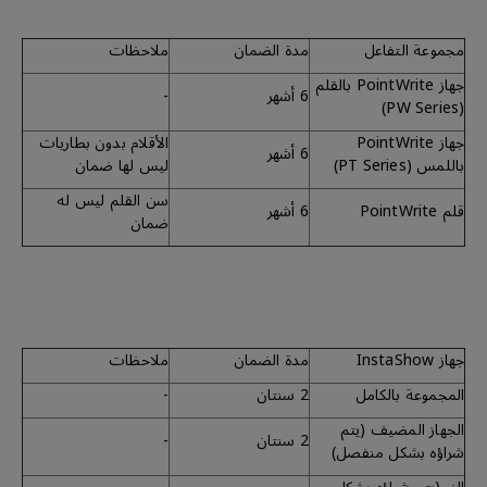
مجموعة التفاعل
مدة الضمان
ملاحظات
جهاز PointWrite بالقلم
6 أشهر
-
(PW Series)
جهاز PointWrite
الأقلام بدون بطاريات
6 أشهر
باللمس (PT Series)
ليس لها ضمان
سن القلم ليس له
قلم PointWrite
6 أشهر
ضمان
جهاز InstaShow
مدة الضمان
ملاحظات
المجموعة بالكامل
2 سنتان
-
الجهاز المضيف (يتم
2 سنتان
-
شراؤه بشكل منفصل)