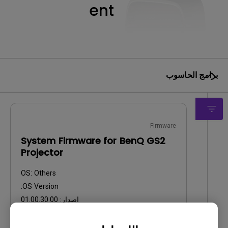
ent
برامج الحاسوب
Firmware
System Firmware for BenQ GS2
Projector
OS:
Others
OS Version:
إصدار:
01.00.30.00
تحديث:
2024/06/20
حجم الملف:
523.67 MB