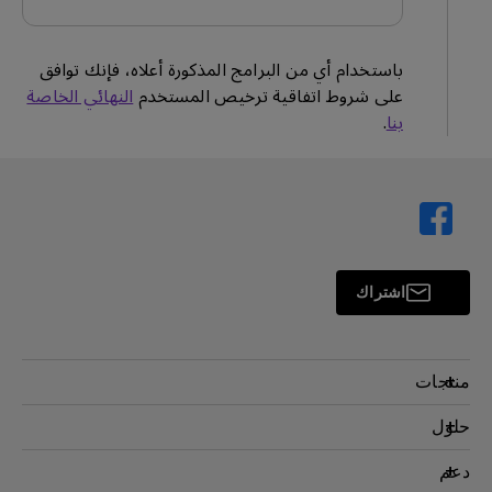
باستخدام أي من البرامج المذكورة أعلاه، فإنك توافق
على شروط اتفاقية ترخيص المستخدم
النهائي الخاصة
بنا
.
اشتراك
منتجات
بروجكتر
حلول
شاشة
سفير BenQ AQCOLOR
دعم
اضاءة