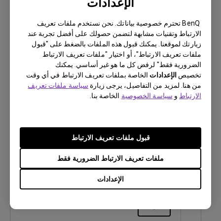
الإعدادات
تنزيل
BenQ تحترم خصوصية بياناتك. نحن نستخدم ملفات تعريف
الارتباط وتقنيات مشابهة لتضمن حصولك على أفضل تجربة عند
زيارتك لموقعنا. يمكنك قبول هذه الملفات بالضغط على "قبول
ملفات تعريف الارتباط"، أو اختيار "ملفات تعريف الارتباط
الضرورية فقط" لرفض كل ما هو غير أساسي. يمكنك
تخصيص
الإعدادات
الخاصة بملفات تعريف الارتباط في أي وقت
Firmware
من هنا. لمزيد من التفاصيل، يرجى زيارة
سياسة ملفات تعريف
Readme Notice before Firmware
الارتباط
و
سياسة الخصوصية
الخاصة بنا.
Update
OS:
Others
قبول ملفات تعريف الارتباط
OS Version:
إصدار:
-
ملفات تعريف الارتباط الضرورية فقط
تحديث:
2024/06/20
الإعدادات
حجم الملف:
701.89 KB
تنزيل