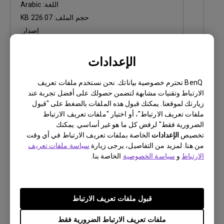
اللغة:
Arabic
حجم الملف:
226.07 KB
إصدار:
معاينة
الإعدادات
BenQ تحترم خصوصية بياناتك. نحن نستخدم ملفات تعريف
الارتباط وتقنيات مشابهة لتضمن حصولك على أفضل تجربة عند
زيارتك لموقعنا. يمكنك قبول هذه الملفات بالضغط على "قبول
ملفات تعريف الارتباط"، أو اختيار "ملفات تعريف الارتباط
دليل المستخدم
الضرورية فقط" لرفض كل ما هو غير أساسي. يمكنك
Safety Warning and Notice
تخصيص
الإعدادات
الخاصة بملفات تعريف الارتباط في أي وقت
من هنا. لمزيد من التفاصيل، يرجى زيارة
سياسة ملفات تعريف
تحديث:
2020/03/16
الارتباط
و
سياسة الخصوصية
الخاصة بنا.
اللغة:
Arabic
حجم الملف:
500.13 KB
إصدار:
قبول ملفات تعريف الارتباط
معاينة
ملفات تعريف الارتباط الضرورية فقط