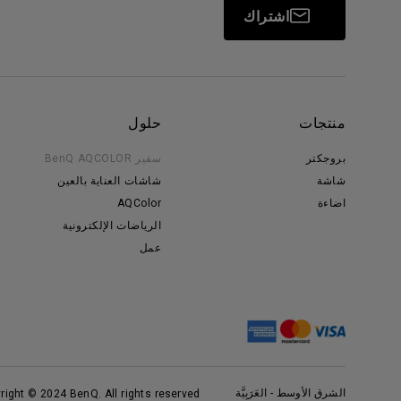
اشتراك
منتجات
حلول
بروجكتر
سفير BenQ AQCOLOR
شاشة
شاشات العناية بالعين
اضاءة
AQColor
الرياضات الإلكترونية
عمل
الشرق الأوسط - العَرَبِيَّة
right © 2024 BenQ. All rights reserved.