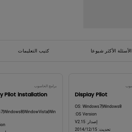
برات صوت مدمجة بقناة 2.1
مع تأخر الإدخال المنخفض
الأسئلة الأكثر شيوعا
كتيب التعليمات
سوب
برامج الحاسوب
y Pilot installation
Display Pilot
OS:
Windows7|Windows8
7|Windows8|WindowVista|Win
OS Version:
إصدار:
V2.15
on:
تحديث:
2014/12/15