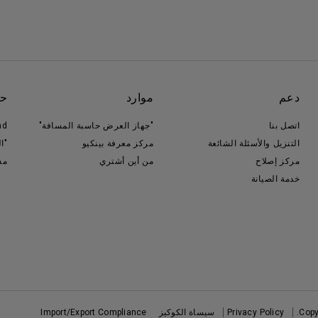
دعم
موارد
حو
اتصل بنا
"جهاز العرض حاسبة المسافة"
nd
التنزيل والأسئلة الشائعة
مركز معرفة بينكيو
"ا
مركز إصلاح
من أين أشتري
مس
خدمة الصيانة
Copy
Privacy Policy
سيساة الكوكيز
Import/Export Compliance