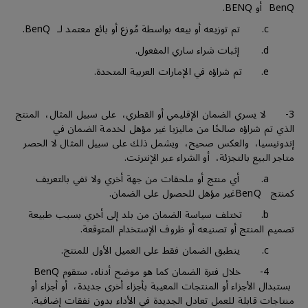
BenQ أو BENQ.
c. تم توزيعه أو بيعه بواسطة مُوزع أو بائع معتمد لـ BenQ.
d. إثبات شراء ساري المفعول.
e. تم شراؤه في الإمارات العربية المتحدة.
3- لا يسري الضمان الإقليمي أو القطري، على سبيل المثال، المنتج
الذي تم شراؤه صالحًا من ماليزيا غير مؤهل لخدمة الضمان في
إندونيسيا، والعكس صحيح، ويشمل ذلك على سبيل المثال لا الحصر
متاجر البيع بالتجزئة، أو الشراء عبر الإنترنت.
a. أي منتج أو ملحقات من جهة أخري ولا تفي بالتعريف
كمنتج BenQغير مؤهل للحصول على الضمان.
b. تختلف سياسة الضمان من بلد إلى أخري بسبب طبيعة
تصميم المنتج أو تصنيعه أو ظروف الإستخدام المتوقعة.
c. ينطبق الضمان فقط على العميل الأول للمنتج.
4- خلال فترة الضمان كما هو موضح أدناه، ستقوم BenQ
بستبدال الأجزاء أو المنتجات المعيبة بأجزاء أخرى جديدة، أو أجزاء أو
منتاجات قابلة للعمل تعادل الجديدة في الأداء بدون نفقات إضافية.