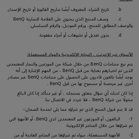
b. تاريخ الشراء، المعروف أيضًا بتاريخ الفاتورة أو تاريخ الإصدار.
c. وصف المنتج الذي يحتوي على العلامة التجارية BenQ
والوصف المطابق للمنتج، ورقم الموديل، والرقم التسلسلي.
d. بدون تعديل أو تشوهات أو أجزاء مفقودة.
الأسواق عبر الإنترنت ، التجارة الإلكترونية والمواد المستعملة:
يتم بيع منتاجات BenQ من خلال شبكة من الموزعين والتجار المعتمدين
الذين تم اختيارهم بعناية من قبل BenQ ، من المهم الإشارة إلى أنه
يوجد أيضًا بائعون قادرون على الحصول على منتاجات BenQ عبر مصادر
أخرى غير مرخصة أو مسموح بها من قبل BenQ .
إذا كان لديك أي سؤال يتعلق بمنتجك ، أو غير متأكد إذا كان البائع
مخولًا من شركة BenQ ، فلا تتردد في الاتصال بنا.
قد لا يتم قبول المنتج الذي تم شراؤه مما يلي لخدمة الضمان:-
1- البائعون، أو الموزعون غير المعتمدين لدي BenQ، أو الأجهزة التي
تم شراؤها من خلال المتاجر الإلكترونية.
2- الأجهزة المستعملة، سواء تم شراؤها من المتاجر العادية أو من