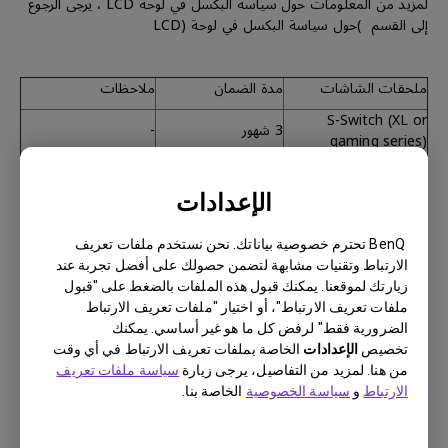
لمزيد من المعلومات حول سياسة البكسل في لوحة LCD ، يرجى الرجوع
إلى القسم )حول سياسة البكسل في لوحة (LCD
ملحقات الشاشات
مدة الضمان
ملاحظات
S-Switch (XL or
3 شهور
-
gaming series)
Hotkey puck
(SW/PD/PV or
3 شهور
-
الإعدادات
designer series)
BenQ تحترم خصوصية بياناتك. نحن نستخدم ملفات تعريف
الارتباط وتقنيات مشابهة لتضمن حصولك على أفضل تجربة عند
زيارتك لموقعنا. يمكنك قبول هذه الملفات بالضغط على "قبول
ملفات تعريف الارتباط"، أو اختيار "ملفات تعريف الارتباط
الضرورية فقط" لرفض كل ما هو غير أساسي. يمكنك
الملحقات الأخرى والقطع الإستهلاكية
تخصيص
الإعدادات
الخاصة بملفات تعريف الارتباط في أي وقت
القطع الإستهلاكية بما في ذلك كابلات الإشارة، كابل الطاقة، كابل،
من هنا. لمزيد من التفاصيل، يرجى زيارة
سياسة ملفات تعريف
كاUSB أو أي عنصر لم يرد ذكره على وجه التحديد في هذا المستند لا
الارتباط
و
سياسة الخصوصية
الخاصة بنا.
يشمله الضمان.