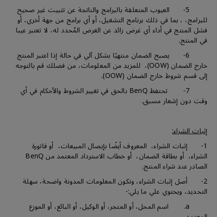
5- العيوب المتعلقة بالبرامج والناتجة عن تثبيت غير صحيح
للبرامج، ، بما في ذلك برنامج التشغيل، أو أي برامج من جهة أخري، أو
فشل المنتج في أداء أي غرض زائد عن الغرض المُحدد له، لا تعتبر عيبا
في المنتج.
6- يصبح الضمان منتهيًا بشكل آلي في حالة إذا اعتبر المنتج
خارج الضمان (OOW)، للمزيد من المعلومات، من فضلك قم بالتوجه
إلى قسم شروط خارج الضمان (OOW).
7- تحتفظ BenQ بالحق في تغيير الشروط والأحكام في أي
وقت دون إشعار مسبق.
إثبات الشراء:
1- إثبات الشراء، المعروف أيضًا بإيصال المبيعات، أو فاتورة
الشراء، أو بطاقة الضمان، أو خطاب الاسترداد المعتمد من BenQ
الصادر عند شراء المنتج.
2- أصل إثبات الشراء، وتكون المعلومات المدونة واضحة، سهلة
التحديد، ويحتوي علي ما يلي:-
a. اسم المحل، أو المتجر، أو الوكيل، أو البائع، أو الموزع
المعتمد.