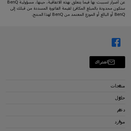
عن أضرار تسببت بها فيما يتعلق بهذه الاتفاقية، حينها، مسؤولية BenQ
ستكون محدودة بالمبلغ المكافئ لقيمة الفاتورة المسددة من قبلك إلى
BenQ أو البائع أو الموزع المعتمد من BenQ لهذا المنتج.
اشتراك
منتجات
بروجكتر
حلول
شاشة
سفير BenQ AQCOLOR
دعم
اضاءة
شاشات العناية بالعين
اتصل بنا
موارد
AQColor
التنزيل والأسئلة الشائعة