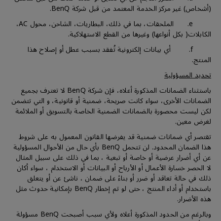
(أشخاص) غير مركز الخدمة المعتمد من قبل شركة BenQ.
e. الملحقات، بما في ذلك، البطاريات، الشاحن، محول AC،
الكابلات( بكل أنواعها) وغيرها من القطع الاستهلاكية.
f. أي بيانات إلكترونية تُفقد بسبب عطل أو إصلاح هذا
المنتج.
تحديد المسؤولية
باستثناء الضمانات المذكورة أعلاه، فإن شركة BenQ لا تعترف بجميع
الضمانات الأخرى، سواء كانت صريحة، ضمنية أو قانونية، و التي تتضمن
لكن ليست محصورة بالضمانات الضمنية الخاصة بالتسويق أو الملائمة
لغرض معين.
تقتصر أي ضمانات ضمنية قد يفرضها القانون المعمول به على شروط
هذا الضمان المحدود. لن تتحمل BenQ بأي حال من الأحوال المسؤولية
عن أي أضرار عرضية أو خاصة أو تبعية ، بما في ذلك على سبيل المثال
لا الحصر خسارة الأعمال أو الأرباح أو البيانات أو الاستخدام ، سواء أكان
ذلك في حالة تعاقد أو ضرر أو بناءً على ضمان ، ناشئ عن أو يتعلق
باستخدام أو أداء المنتج ، حتى لو تم إخطار BenQ بإمكانية حدوث مثل
هذه الأضرار.
وبالرغم من الحدود المذكورة أعلاه ولأي سبب أصبحت BenQ مسؤولة