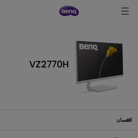
VZ2770H
الضمان