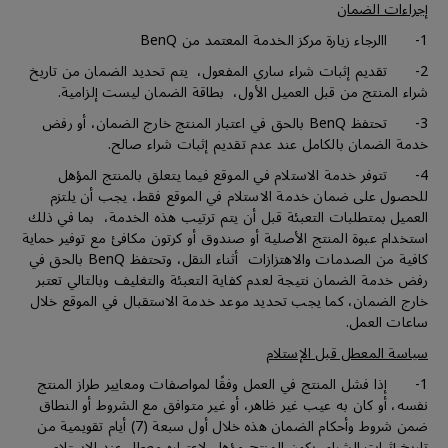
إجراءات الضمان
1- االرجاء زيارة مركز الخدمة المعتمد من BenQ
2- تقديم إثبات شراء ساري المفعول، يتم تحديد الضمان من تاريخ
شراء المنتج من قبل العميل الأول، بطاقة الضمان ليست إلزامية.
3- تحتفظ BenQ بالحق في اعتبار المنتج خارج الضمان، أو رفض
خدمة الضمان بالكامل عند عدم تقديم إثبات شراء صالح.
4- تتوفر خدمة الاستلام في الموقع فيما يتعلق بالمنتج المؤهل
للحصول على ضمان خدمة الاستلام في الموقع فقط، يجب أن يلتزم
العميل بمتطلبات التعبئة قبل أن يتم ترتيب هذه الخدمة، بما في ذلك
استخدام عبوة المنتج الأصلية أو صندوق أو كرتون مكافئ مع توفير حماية
كافية من الصدمات والاهتزازات أثناء النقل، وتحتفظ BenQ بالحق في
رفض خدمة الضمان نتيجة لعدم كفاية التعبئة والتغليف وبالتالي تعتبر
خارج الضمان، كما يجب تحديد موعد خدمة الاستقبال في الموقع خلال
ساعات العمل.
سياسة المعطل قبل الإستلام
1- إذا فشل المنتج في العمل وفقًا لمواصفات ومعايير طراز المنتج
نفسه، أو كان به عيب غير ظاهر، أو غير متوافق مع الشروط أو النطاق
ضمن شروط وأحكام الضمان هذه خلال أول سبعة (7) أيام تقويمية من
تاريخ إثبات الشراء، يكون المنتج مؤهل لإعتباره معطل عند الإستلام.