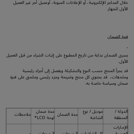
خلال المتاجر الإلكترونية، أو الإعلانات المبوبة، أوعميل أخر غير العميل
الأول للجهاز.
فترة الضمان
يسري الضمان بداية من تاريخ المطبوع على إثبات الشراء من قبل العميل
الأول.
قد يجزأ المنتج حسب النوع والتشكيلة ويفصل إلى أجزاء رئيسية
وملحقات، قد يحتوي كل منتج وشريحة وجزء رئيسي وملحق على فترة
ضمان وسياسة خاصة به.
الدولة /
موديل / نوع
مدة ضمان
مدة الضمان
ملاحظات
المنطقة
الشاشة
لوحة LCD*
الإمارات
العربيىة
كل الشاشات
3 سنوات
3 سنوات
-