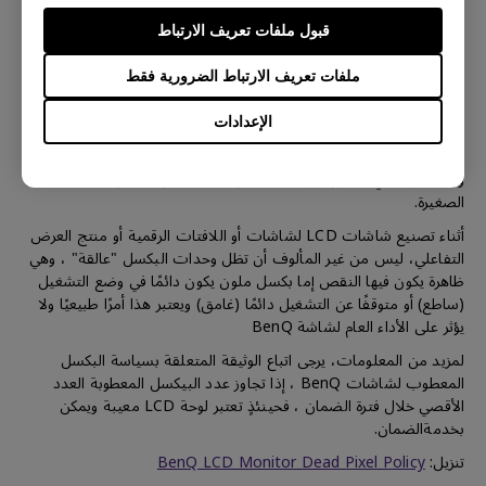
قبول ملفات تعريف الارتباط
حول سياسة البكسل في لوحة LCD
ملفات تعريف الارتباط الضرورية فقط
الإعدادات
إن التفاصيل الحادة والألوان الزاهية في لوحة LCD من BenQ تتكون من
وحدات بكسل صغيرة، وكل بكسل صغير به وحدات حمراء وخضراء
وزرقاء، وبالتالي، تتكون لوحة LCD من BenQ من ملايين البكسلات
الصغيرة.
أثناء تصنيع شاشات LCD لشاشات أو اللافتات الرقمية أو منتج العرض
التفاعلي، ليس من غير المألوف أن تظل وحدات البكسل "عالقة" ، وهي
ظاهرة يكون فيها النقص إما بكسل ملون يكون دائمًا في وضع التشغيل
(ساطع) أو متوقفًا عن التشغيل دائمًا (غامق) ويعتبر هذا أمرًا طبيعيًا ولا
يؤثر على الأداء العام لشاشة BenQ
لمزيد من المعلومات، يرجى اتباع الوثيقة المتعلقة بسياسة البكسل
المعطوب لشاشات BenQ ، إذا تجاوز عدد البيكسل المعطوبة العدد
الأقصي خلال فترة الضمان ، فحينئذٍ تعتبر لوحة LCD معيبة ويمكن
بخدمةالضمان.
تنزيل:
BenQ LCD Monitor Dead Pixel Policy