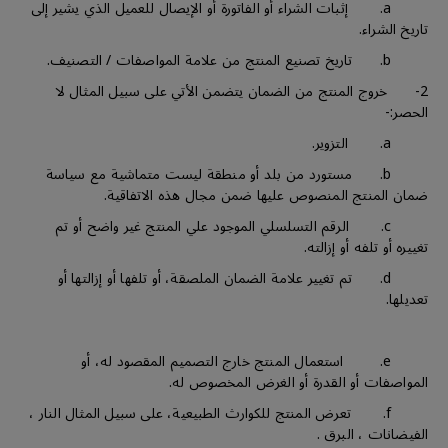
a. إثبات الشراء أو الفاتورة أو الإيصال للعميل الذي يشير إلى
تاريخ الشراء.
b. تاريخ تصنيع المنتج من علامة المواصفات / التصنيف.
2- خروج المنتج من الضمان يتضمن الأتي على سبيل المثال لا
الحصر:-
a. التزوير.
b. مستورد من بلد أو منطقة ليست متماشية مع سياسة
ضمان المنتج المنصوص عليها ضمن مجال هذه الاتفاقية.
c. الرقم التسلسلي الموجود علي المنتج غير واضح أو تم
تغييره أو تلفه أو إزالته.
d. تم تغيير علامة الضمان الملصقة، أو تلفها أو إزالتها أو
تعديلها.
e. استعمال المنتج خارج التصميم المقصود له، أو
المواصفات أو القدرة أو الغرض المخصوص له.
f. تعرض المنتج للكوارث الطبيعية، على سبيل المثال النار ،
الفيضانات ، البرق .