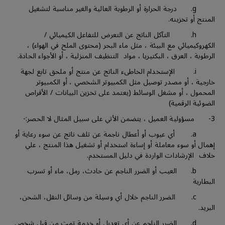
g. درجة الحرارة أو الرطوبة العالية والغير مناسبة لتشغيل
المنتج أو تخزينه.
h. التآكل الناتج عن التعرض للتفاعل الكيميائي /
الكهروكيميائي مع البيئة ، مثل ماء البحر (محتوى الملح في الهواء) ،
الرطوبة ، العرق ، البكتيريا ، مواد التنظيف المنزلية ، أو الأجواء الحادة.
i. الإستخدام الخاطىء الناتج عن منتج أو ملحق تابع لجهة
خارجية ، أو مصدر توصيل مثل الكمبيوتر الشخصي ، أو الكمبيوتر
المحمول ، أو مشغل الوسائط (يعتمد على تخزين البيانات / الأقراص
الضوئية الرقمية)
3- مسؤولية العميل ، يتضمن الأتي على سبيل المثال لا الحصر:-
a. أي عيوب أو أعطال ناجمة عن تلف ناتج عن سوء رعاية أو
إهمال أو سوء معاملة أو إساءة استخدام أو تشغيل هذا المنتج ، علي
خلاف الإرشادات الواردة في دليل المستخدم.
b. العيب أو الضرر الناجم عن حادث، رمل، ماء أو تسرب
البطارية
c. الضرر الناجم خلال أي وسيلة من وسائل النقل، الشحن،
البريد.
d. الضرر الناجم عن أي تعديل أو خدمة تمت من قبل شخص