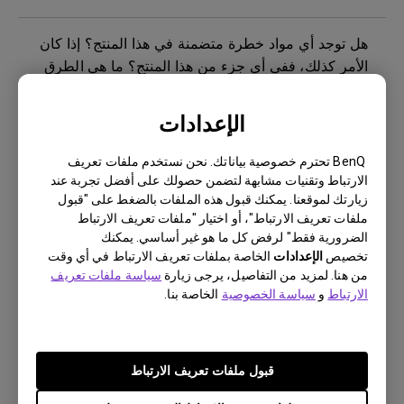
هل توجد أي مواد خطرة متضمنة في هذا المنتج؟ إذا كان
الأمر كذلك، ففي أي جزء من هذا المنتج؟ ما هي الطرق
اللازمة للحد من مخاطر التعرض للمواد الخطرة أثناء
استخدام المنتج؟
الإعدادات
ماذا يعني ثبات الصورة وكيفية تجنبها أو التخلص منها؟
BenQ تحترم خصوصية بياناتك. نحن نستخدم ملفات تعريف
الارتباط وتقنيات مشابهة لتضمن حصولك على أفضل تجربة عند
زيارتك لموقعنا. يمكنك قبول هذه الملفات بالضغط على "قبول
هل تستخدم شاشة بينكيو إضاءة LED بمجموعة كاملة أو
ملفات تعريف الارتباط"، أو اختيار "ملفات تعريف الارتباط
إضاءة LED من الحافة؟
الضرورية فقط" لرفض كل ما هو غير أساسي. يمكنك
تخصيص
الإعدادات
الخاصة بملفات تعريف الارتباط في أي وقت
من هنا. لمزيد من التفاصيل، يرجى زيارة
سياسة ملفات تعريف
كيف يمكنني التحقق مما إذا كانت الإضاءة الخلفية
الارتباط
و
سياسة الخصوصية
الخاصة بنا.
للشاشة تعمل بتيار مستمر (تيار مباشر) أم تعمل بإشارة
PWM (تعديل عرض النبضات)؟
قبول ملفات تعريف الارتباط
هل يوجد شريط حماية أو شريط بلاستيكي للشاشة