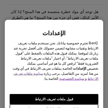
هل توجد أي مواد خطرة متضمنة في هذا المنتج؟ إذا كان
الأمر كذلك، ففي أي جزء من هذا المنتج؟ ما هي الطرق
اللازمة للحد من مخاطر التعرض للمواد الخطرة أثناء
استخدام المنتج؟
الإعدادات
ماذا يعني ثبات الصورة وكيفية تجنبها أو التخلص منها؟
BenQ تحترم خصوصية بياناتك. نحن نستخدم ملفات تعريف
الارتباط وتقنيات مشابهة لتضمن حصولك على أفضل تجربة عند
زيارتك لموقعنا. يمكنك قبول هذه الملفات بالضغط على "قبول
هل تستخدم شاشة بينكيو إضاءة LED بمجموعة كاملة أو
ملفات تعريف الارتباط"، أو اختيار "ملفات تعريف الارتباط
إضاءة LED من الحافة؟
الضرورية فقط" لرفض كل ما هو غير أساسي. يمكنك
تخصيص
الإعدادات
الخاصة بملفات تعريف الارتباط في أي وقت
من هنا. لمزيد من التفاصيل، يرجى زيارة
سياسة ملفات تعريف
كيف يمكنني التحقق مما إذا كانت الإضاءة الخلفية
الارتباط
و
سياسة الخصوصية
الخاصة بنا.
للشاشة تعمل بتيار مستمر (تيار مباشر) أم تعمل بإشارة
PWM (تعديل عرض النبضات)؟
قبول ملفات تعريف الارتباط
هل يوجد شريط حماية أو شريط بلاستيكي للشاشة