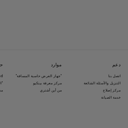
دعم
موارد
حو
اتصل بنا
"جهاز العرض حاسبة المسافة"
nd
التنزيل والأسئلة الشائعة
مركز معرفة بينكيو
"ا
مركز إصلاح
من أين أشتري
مس
خدمة الصيانة