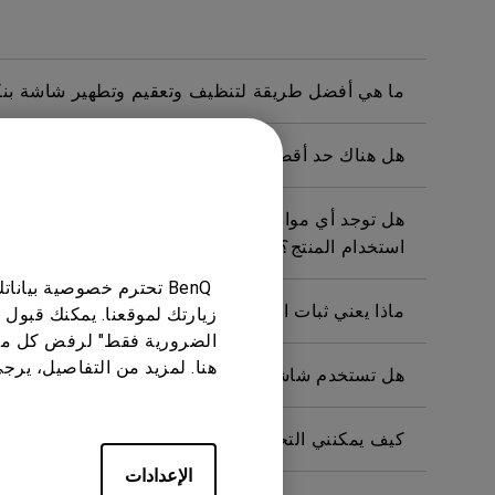
ما هي أفضل طريقة لتنظيف وتعقيم وتطهير شاشة بن
هل هناك حد أقصى لنطاق كشف حساس النظام البيئي؟
هل توجد أي مواد خطرة متضمنة في هذا المنتج؟ إذا كا
استخدام المنتج؟
BenQ تحترم خصوصية بيا
ماذا يعني ثبات الصورة وكيفية تجنبها أو التخلص منها؟
زيارتك لموقعنا. يمكنك قبول 
الضرورية فقط" لرفض كل ما
هنا. لمزيد من التفاصيل، يرج
هل تستخدم شاشة بينكيو إضاءة LED بمجموعة كاملة أو إضاءة LED من الحافة؟
كيف يمكنني التحقق مما إذا كانت الإضاءة الخلفية للشاشة تعمل بتي
الإعدادات