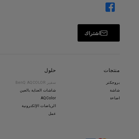
اشتراك
منتجات
حلول
بروجكتر
سفير BenQ AQCOLOR
شاشة
شاشات العناية بالعين
اضاءة
AQColor
الرياضات الإلكترونية
عمل