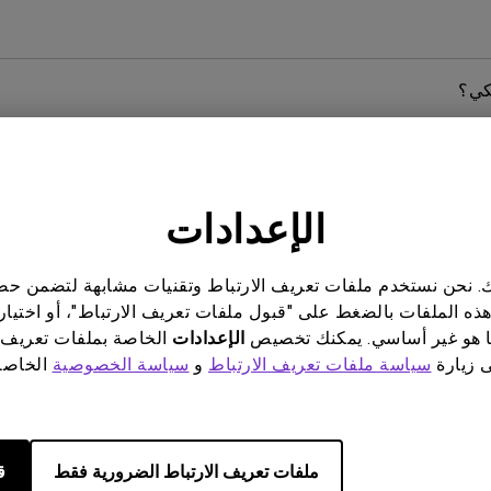
كي؟
 لماذا حساس النظام البيئي في شاشتي لا يعمل وفقًا لغرضه 
الإعدادات
ن الأمر كذلك، ففي أي جزء من هذا المنتج؟ ما هي الطرق اللازمة
ناتك. نحن نستخدم ملفات تعريف الارتباط وتقنيات مشابهة لتضمن 
هذه الملفات بالضغط على "قبول ملفات تعريف الارتباط"، أو اختيار
 هو غير أساسي. يمكنك تخصيص
الإعدادات
الخاصة بملفات تعريف 
ى زيارة
سياسة ملفات تعريف الارتباط
و
سياسة الخصوصية
الخاصة 
ار مستمر (تيار مباشر) أم تعمل بإشارة PWM (تعديل عرض النبضات)؟
ملفات تعريف الارتباط الضرورية فقط
ق