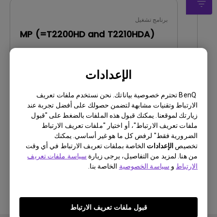
برنامج تشغيل
MP (=T2200HD and T2210HDA)
OS:
WindowVista|WinXP
OS Version:
الإعدادات
إصدار:
0
تحديث:
2009/10/13
BenQ تحترم خصوصية بياناتك. نحن نستخدم ملفات تعريف
حجم الملف:
90.66 KB
الارتباط وتقنيات مشابهة لتضمن حصولك على أفضل تجربة عند
زيارتك لموقعنا. يمكنك قبول هذه الملفات بالضغط على "قبول
ملفات تعريف الارتباط"، أو اختيار "ملفات تعريف الارتباط
تنزيل
الضرورية فقط" لرفض كل ما هو غير أساسي. يمكنك
تخصيص
الإعدادات
الخاصة بملفات تعريف الارتباط في أي وقت
من هنا. لمزيد من التفاصيل، يرجى زيارة
سياسة ملفات تعريف
الارتباط
و
سياسة الخصوصية
الخاصة بنا.
باستخدام أي من البرامج المذكورة أعلاه، فإنك توافق
على شروط اتفاقية ترخيص المستخدم
النهائي الخاصة
بنا
.
قبول ملفات تعريف الارتباط