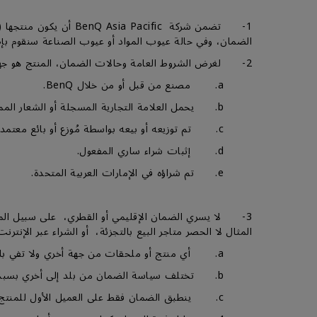
1- تضمن شركة Pacific
الضمان، وفي حالة عيوب المواد أو عيوب الصناعة سنقوم بإصل
2- لغرض الشروط العامة وحالات الضمان، المنتج هو جهاز عرض، شاشة عرض، أو شاشات العرض الكبيرة ويكون:-
a. مصنع من قبل أو من خلال BenQ.
b. يحمل العلامة التجارية المسجلة أو الشعار المملوك لـ BenQ أو BENQ.
c. تم توزيعه أو بيعه بواسطة مُوزع أو بائع معتمد لـ BenQ.
d. إثبات شراء ساري المفعول.
e. تم شراؤه في الإمارات العربية المتحدة.
3- لا يسري الضمان الإقليمي أو القطري، على سبيل الم
المثال لا الحصر متاجر البيع بالتجزئة، أو الشراء عبر الإنترنت
a. أي منتج أو ملحقات من جهة أخري ولا تفي بالتعريف كمنتج BenQغير مؤهل للحصول على الضمان.
b. تختلف سياسة الضمان من بلد إلى أخري بسبب طبيعة تصميم المنتج أو تصنيعه أو ظروف الإستخدام المتوقعة.
c. ينطبق الضمان فقط على العميل الأول للمنتج.