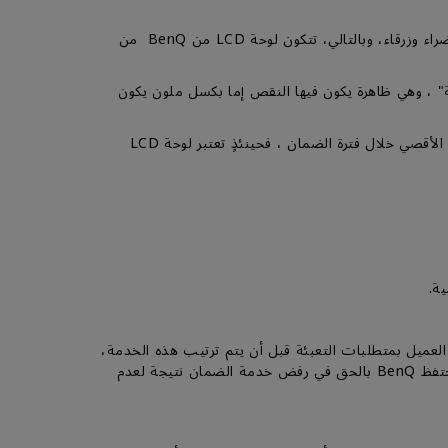
إن التفاصيل الحادة والألوان الزاهية في لوحة LCD من BenQ تتكون من وحدات بكسل صغيرة، وكل بكسل صغير به وحدات حمراء وخضراء وزرقاء، وبالتالي، تتكون لوحة LCD من BenQ من
 "عالقة" ، وهي ظاهرة يكون فيها النقص إما بكسل ملون يكون
لمزيد من المعلومات، يرجى اتباع الوثيقة المتعلقة بسياسة البكسل المعطوب لشاشات BenQ ، إذا تجاوز عدد البيكسل المعطوبة العدد الأقصي خلال فترة الضمان ، فحينئذٍ تعتبر لوحة LCD
لعميل بمتطلبات التعبئة قبل أن يتم ترتيب هذه الخدمة،
بما في ذلك استخدام عبوة المنتج الأصلية أو صندوق أو كرتون مكافئ مع توفير حماية كافية من الصدمات والاهتزازات أثناء النقل، وتحتفظ BenQ بالحق في رفض خدمة الضمان نتيجة لعدم