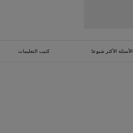
برات صوت مدمجة بقناة 2.1
مع تأخر الإدخال المنخفض
الأسئلة الأكثر شيوعا
كتيب التعليمات