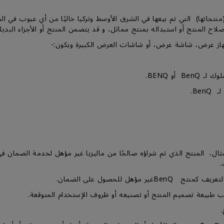
BenQ Asia  أن يكون منتجها (منتجاتها) التي تم بيعها في الشرق الأوسط وتركيا خاليًا من أ
اح المنتج أو استبداله بمنتج مماثل، و قد يتضمن المنتج أو الأجزاء البديل
ثال، المنتج الذي تم شراؤه صالحًا من ماليزيا غير مؤهل لخدمة الضما
.