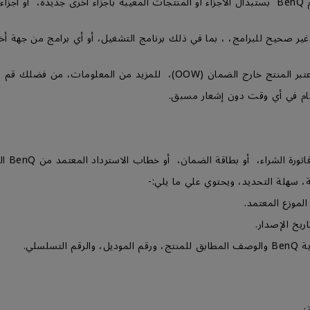
4- خلال فترة الضمان كما هو موضح أدناه، ستقوم BenQ بستبدال الأجزاء أو المنتجات المعيبة بأجزا
غير صحيح للبرامج، ، بما في ذلك برنامج التشغيل، أو أي برامج من جهة أ