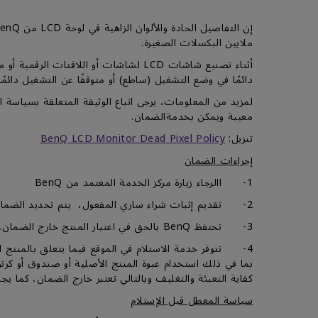
ملايين البكسلات الصغيرة.
أثناء تصنيع شاشات LCD لشاشات أو الل
دائمًا في وضع التشغيل (ساطع) أو متوقفًا عن التشغيل دائمًا (غا
معيبة ويمكن بخدمةالضمان.
تنزيل:
BenQ LCD Monitor Dead Pixel Policy
إجراءات الضمان
1- االرجاء زيارة مركز الخدمة المعتمد من BenQ
2- تقديم إثبات شراء ساري المفعول، يتم تحديد الضمان من تاريخ شراء المنتج من قبل العميل الأول، بطاقة الضمان ليست إلزامية.
3- تحتفظ BenQ بالحق في اعتبار المنتج خارج الضمان، أو رفض خدمة الضمان بالكامل عند عدم تقديم إثبات شراء صالح.
4- تتوفر خدمة الاستلام في الموقع فيما يتعلق بالمنتج 
كفاية التعبئة والتغليف وبالتالي تعتبر خارج الضمان، كما
سياسة المعطل قبل الإستلام