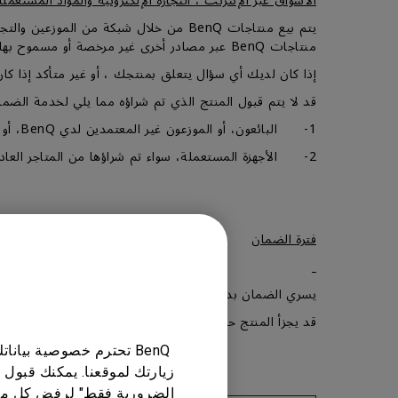
الأسواق عبر الإنترنت ، التجارة الإلكترونية والمواد المستعملة
منتاجات BenQ عبر مصادر أخرى غير مرخصة أو مسموح بها من قبل BenQ .
إذا كان لديك أي سؤال يتعلق بمنتجك ، أو غير متأكد إذا كان البائع مخولًا من شركة 
قد لا يتم قبول المنتج الذي تم شراؤه مما يلي لخدمة الضما
1- البائعون، أو الموزعون غير المعتمدين لدي BenQ، أو الأجهزة التي تم شراؤها من خلال المتاجر الإلكترونية.
2- الأجهزة المستعملة، سواء تم شراؤها من المتاجر العادية أو من خلال المتاجر الإلكترونية، أو الإعلانات المبوبة، أوعميل أخر غير العميل الأول للجهاز.
فترة الضمان
يسري الضمان بداية من تاريخ المطبوع على إثبات الشراء من 
قد يجزأ المنتج حسب النوع والتشكيلة ويفصل إلى أجزاء ر
BenQ تحترم خصوصية بيا
زيارتك لموقعنا. يمكنك قبول 
الضرورية فقط" لرفض كل ما