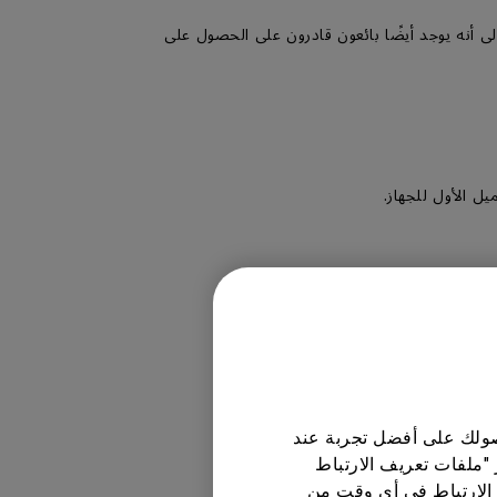
جار المعتمدين الذين تم اختيارهم بعناية من قبل BenQ ، من المهم الإشارة إلى أنه يوجد أيضًا بائعون قادرون على الحصول على
 ضمان وسياسة خاصة به.
حصولك على أفضل تجربة عند
 "ملفات تعريف الارتباط
الارتباط في أي وقت من