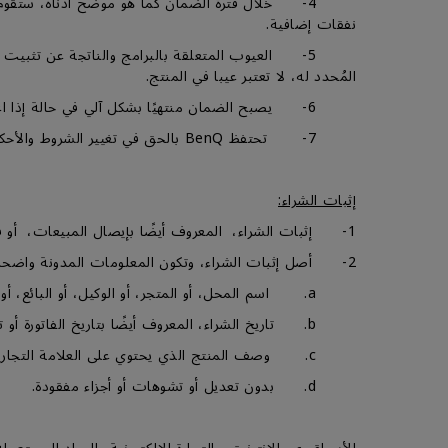
نفقات إضافية.
5- العيوب المتعلقة بالبرامج والناتجة عن تثبيت 
المُحدد له، لا تعتبر عيبا في المنتج.
6- يصبح الضمان منتهيًا بشكل آلي في حالة إذا اعتبر المنتج خارج الضمان (OOW)، للمزيد من المعلومات، من فضلك قم بالتوجه إلى قسم شروط خارج الضمان (OOW).
7- تحتفظ BenQ بالحق في تغيير الشروط والأحكام في أي وقت دون إشعار مسبق.
إثبات الشراء:
1- إثبات الشراء، المعروف أيضًا بإيصال المبيعات، أو فاتورة الشراء، أو بطاقة الضمان، أو خطاب الاسترداد المعتمد من BenQ الصادر عند شراء المنتج.
2- أصل إثبات الشراء، وتكون المعلومات المدونة واضحة، سهلة التحديد، ويحتوي علي ما يلي:-
a. اسم المحل، أو المتجر، أو الوكيل، أو البائع، أو الموزع المعتمد.
b. تاريخ الشراء، المعروف أيضًا بتاريخ الفاتورة أو تاريخ الإصدار.
c. وصف المنتج الذي يحتوي على العلامة التجارية BenQ والوصف المطابق للمنتج، ورقم الموديل، والرقم التسلسلي.
d. بدون تعديل أو تشوهات أو أجزاء مفقودة.