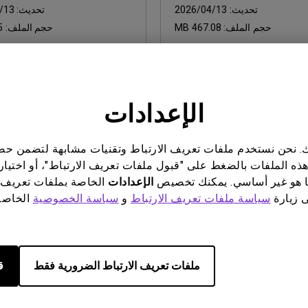
تحديث:
2026/04/13
تحديث:
/13
حجم الملف:
467.08 MB
حجم الملف:
B
تنزيل
الإعدادات
ناتك. نحن نستخدم ملفات تعريف الارتباط وتقنيات مشابهة لتضمن 
سوب
برنامج تشغيل
هذه الملفات بالضغط على "قبول ملفات تعريف الارتباط"، أو اختيار
driver
Palette Master Ultim
 هو غير أساسي. يمكنك تخصيص
الإعدادات
الخاصة بملفات تعريف 
Release Note (SW24
ى زيارة
سياسة ملفات تعريف الارتباط
و
سياسة الخصوصية
الخاصة 
dows
OS:
Mac|Windows
ion:
Windows 7/8/10
OS Version:
إصد
إصدار:
v02.5.3.0
تحديث:
/24
ملفات تعريف الارتباط الضرورية فقط
ق
تحديث:
2026/04/13
حجم الملف
حجم الملف:
20.67 KB