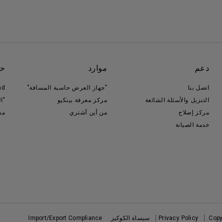
دعم
موارد
حو
اتصل بنا
"جهاز العرض حاسبة المسافة"
nd
التنزيل والأسئلة الشائعة
مركز معرفة بينكيو
"ا
مركز إصلاح
من أين أشتري
مس
خدمة الصيانة
Copy
Privacy Policy
سيساة الكوكيز
Import/Export Compliance