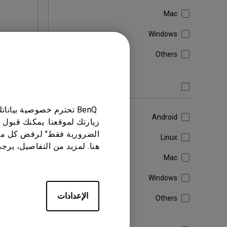
Mac
Windows
تنزيل
Others
برنامج تشغيل
BenQ تحترم خصوصية بيا
برامج الحا
Android
زيارتك لموقعنا. يمكنك قبول 
ate
الضرورية فقط" لرفض كل ما
0)
Linux
هنا. لمزيد من التفاصيل، يرج
Mac
Windows
الإعدادات
Others