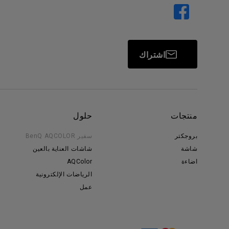
اشتراك
منتجات
حلول
بروجكتر
سفير BenQ AQCOLOR
شاشة
شاشات العناية بالعين
اضاءة
AQColor
الرياضات الإلكترونية
عمل