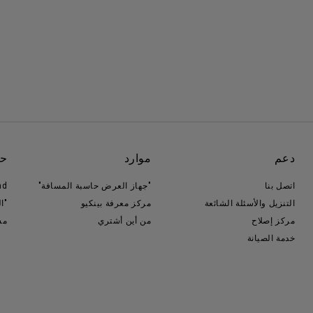
دعم
موارد
حو
اتصل بنا
"جهاز العرض حاسبة المسافة"
nd
التنزيل والأسئلة الشائعة
مركز معرفة بينكيو
"ا
مركز إصلاح
من أين أشتري
مس
خدمة الصيانة