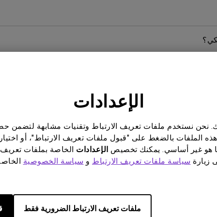
كي؟
 لماذا حساس النظام البيئي في شاشتي لا يعمل وفقًا لغرضه 
الإعدادات
ن الأمر كذلك، ففي أي جزء من هذا المنتج؟ ما هي الطرق اللازمة
ناتك. نحن نستخدم ملفات تعريف الارتباط وتقنيات مشابهة لتضمن 
هذه الملفات بالضغط على "قبول ملفات تعريف الارتباط"، أو اختيار
 هو غير أساسي. يمكنك تخصيص
الإعدادات
الخاصة بملفات تعريف 
ى زيارة
سياسة ملفات تعريف الارتباط
و
سياسة الخصوصية
الخاصة 
ار مستمر (تيار مباشر) أم تعمل بإشارة PWM (تعديل عرض النبضات)؟
ملفات تعريف الارتباط الضرورية فقط
ق