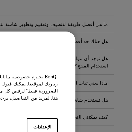
ما هي أفضل طريقة لتنظيف وتعقيم وتطهير شاشة بن
هل هناك حد أقصى لنطاق كشف حساس النظام البيئي؟
هل توجد أي مواد خطرة متضمنة في هذا المنتج؟ إذا كا
استخدام المنتج؟
BenQ تحترم خصوصية بيا
ماذا يعني ثبات الصورة وكيفية تجنبها أو التخلص منها؟
زيارتك لموقعنا. يمكنك قبول 
الضرورية فقط" لرفض كل ما
هنا. لمزيد من التفاصيل، يرج
هل تستخدم شاشة بينكيو إضاءة LED بمجموعة كاملة أو إضاءة LED من الحافة؟
كيف يمكنني التحقق مما إذا كانت الإضاءة الخلفية للشاشة تعمل بتي
الإعدادات