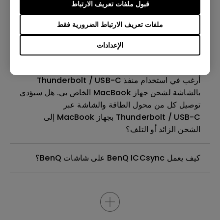
قبول ملفات تعريف الارتباط
كيف يمكنني ضبط الشاشة الكاملة في نمط الصورة تلو
الأخرى PBP على الشاشة؟
ملفات تعريف الارتباط الضرورية فقط
الإعدادات
ما الفرق بين DisplayHDR وHDR10؟
أرغب في استخدام منفذ Thunderbolt / USB-C
بالشاشة لشحن جهاز MacBook الخاص بي. هل سيؤدي
توصيل كل من محول الطاقة والشاشة عبر
Thunderbolt / USB-C بجهاز MacBook إلى
الشحن الزائد أو التلف؟
كيف يعمل BenQ ICCsync على شاشات BenQ؟