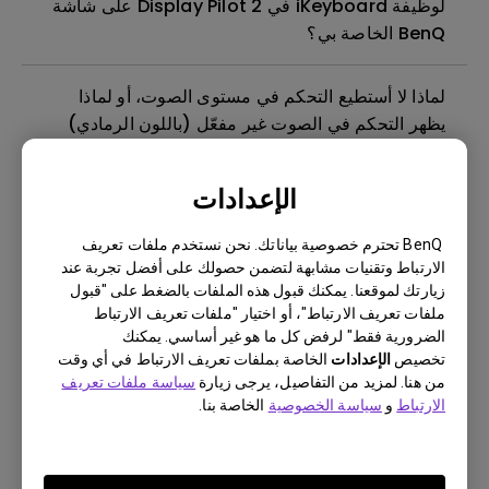
لوظيفة iKeyboard في Display Pilot 2 على شاشة
BenQ الخاصة بي؟
لماذا لا أستطيع التحكم في مستوى الصوت، أو لماذا
يظهر التحكم في الصوت غير مفعّل (باللون الرمادي)
في Display Pilot 2 (لنظام Mac) لشاشة BenQ
الإعدادات
كيفية حل مشكلة عدم وجود خرج صوتي من مكبر
الصوت المدمج في شاشة بينكيو؟
BenQ تحترم خصوصية بياناتك. نحن نستخدم ملفات تعريف
الارتباط وتقنيات مشابهة لتضمن حصولك على أفضل تجربة عند
زيارتك لموقعنا. يمكنك قبول هذه الملفات بالضغط على "قبول
كيف يمكنني استكشاف مشاكل فشل ترقية البرنامج
ملفات تعريف الارتباط"، أو اختيار "ملفات تعريف الارتباط
الثابت عبر Display Quickit؟
الضرورية فقط" لرفض كل ما هو غير أساسي. يمكنك
تخصيص
الإعدادات
الخاصة بملفات تعريف الارتباط في أي وقت
من هنا. لمزيد من التفاصيل، يرجى زيارة
سياسة ملفات تعريف
كيف يمكنني توصيل لوحة المفاتيح/الفأرة بشاشة بنكي؟
الارتباط
و
سياسة الخصوصية
الخاصة بنا.
لماذا لا تعمل لوحة المفاتيح/الفأرة على المركز USB
المدمج في الشاشة؟