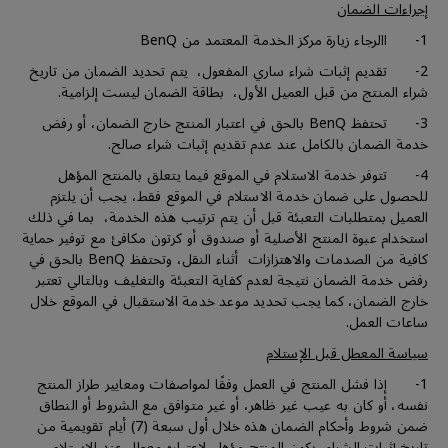
إجراءات الضمان
1- االرجاء زيارة مركز الخدمة المعتمد من BenQ
2- تقديم إثبات شراء ساري المفعول، يتم تحديد الضمان من تاريخ
شراء المنتج من قبل العميل الأول، بطاقة الضمان ليست إلزامية.
3- تحتفظ BenQ بالحق في اعتبار المنتج خارج الضمان، أو رفض
خدمة الضمان بالكامل عند عدم تقديم إثبات شراء صالح.
4- تتوفر خدمة الاستلام في الموقع فيما يتعلق بالمنتج المؤهل
للحصول على ضمان خدمة الاستلام في الموقع فقط، يجب أن يلتزم
العميل بمتطلبات التعبئة قبل أن يتم ترتيب هذه الخدمة، بما في ذلك
استخدام عبوة المنتج الأصلية أو صندوق أو كرتون مكافئ مع توفير حماية
كافية من الصدمات والاهتزازات أثناء النقل، وتحتفظ BenQ بالحق في
رفض خدمة الضمان نتيجة لعدم كفاية التعبئة والتغليف وبالتالي تعتبر
خارج الضمان، كما يجب تحديد موعد خدمة الاستقبال في الموقع خلال
ساعات العمل.
سياسة المعطل قبل الإستلام
1- إذا فشل المنتج في العمل وفقًا لمواصفات ومعايير طراز المنتج
نفسه، أو كان به عيب غير ظاهر، أو غير متوافق مع الشروط أو النطاق
ضمن شروط وأحكام الضمان هذه خلال أول سبعة (7) أيام تقويمية من
تاريخ إثبات الشراء، يكون المنتج مؤهل لإعتباره معطل عند الإستلام.