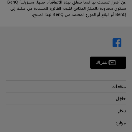
عن أضرار تسببت بها فيما يتعلق بهذه الاتفاقية، حينها، مسؤولية BenQ
ستكون محدودة بالمبلغ المكافئ لقيمة الفاتورة المسددة من قبلك إلى
BenQ أو البائع أو الموزع المعتمد من BenQ لهذا المنتج.
اشتراك
منتجات
بروجكتر
حلول
شاشة
سفير BenQ AQCOLOR
دعم
اضاءة
شاشات العناية بالعين
اتصل بنا
موارد
AQColor
التنزيل والأسئلة الشائعة