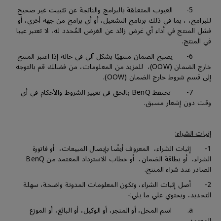
5- العيوب المتعلقة بالبرامج والناتجة عن تثبيت غير صحيح
للبرامج، ، بما في ذلك برنامج التشغيل، أو أي برامج من جهة أخري، أو
فشل المنتج في أداء أي غرض زائد عن الغرض المُحدد له، لا تعتبر عيبا
في المنتج.
6- يصبح الضمان منتهيًا بشكل آلي في حالة إذا اعتبر المنتج
خارج الضمان (OOW)، للمزيد من المعلومات، من فضلك قم بالتوجه
إلى قسم شروط خارج الضمان (OOW).
7- تحتفظ BenQ بالحق في تغيير الشروط والأحكام في أي
وقت دون إشعار مسبق.
إثبات الشراء:
1- إثبات الشراء، المعروف أيضًا بإيصال المبيعات، أو فاتورة
الشراء، أو بطاقة الضمان، أو خطاب الاسترداد المعتمد من BenQ
الصادر عند شراء المنتج.
2- أصل إثبات الشراء، وتكون المعلومات المدونة واضحة، سهلة
التحديد، ويحتوي علي ما يلي:-
a. اسم المحل، أو المتجر، أو الوكيل، أو البائع، أو الموزع
المعتمد.