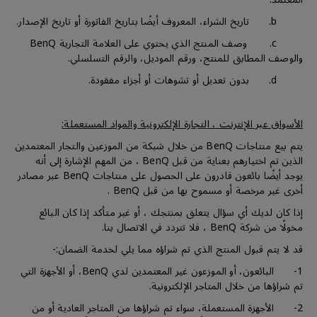
b. تاريخ الشراء، المعروف أيضًا بتاريخ الفاتورة أو تاريخ الإصدار.
c. وصف المنتج الذي يحتوي على العلامة التجارية BenQ
والوصف المطابق للمنتج، ورقم الموديل، والرقم التسلسلي.
d. بدون تعديل أو تشوهات أو أجزاء مفقودة.
الأسواق عبر الإنترنت ، التجارة الإلكترونية والمواد المستعملة:
يتم بيع منتاجات BenQ من خلال شبكة من الموزعين والتجار المعتمدين
الذين تم اختيارهم بعناية من قبل BenQ ، من المهم الإشارة إلى أنه
يوجد أيضًا بائعون قادرون على الحصول على منتاجات BenQ عبر مصادر
أخرى غير مرخصة أو مسموح بها من قبل BenQ .
إذا كان لديك أي سؤال يتعلق بمنتجك ، أو غير متأكد إذا كان البائع
مخولًا من شركة BenQ ، فلا تتردد في الاتصال بنا.
قد لا يتم قبول المنتج الذي تم شراؤه مما يلي لخدمة الضمان:-
1- البائعون، أو الموزعون غير المعتمدين لدي BenQ، أو الأجهزة التي
تم شراؤها من خلال المتاجر الإلكترونية.
2- الأجهزة المستعملة، سواء تم شراؤها من المتاجر العادية أو من