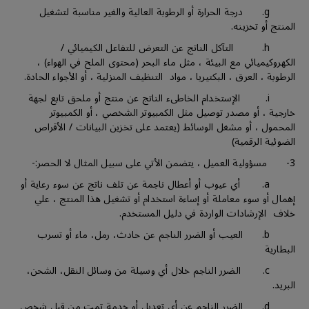
g. درجة الحرارة أو الرطوبة العالية والغير مناسبة لتشغيل
المنتج أو تخزينه.
h. التآكل الناتج عن التعرض للتفاعل الكيميائي /
الكهروكيميائي مع البيئة ، مثل ماء البحر (محتوى الملح في الهواء) ،
الرطوبة ، العرق ، البكتيريا ، مواد التنظيف المنزلية ، أو الأجواء الحادة.
i. الإستخدام الخاطىء الناتج عن منتج أو ملحق تابع لجهة
خارجية ، أو مصدر توصيل مثل الكمبيوتر الشخصي ، أو الكمبيوتر
المحمول ، أو مشغل الوسائط (يعتمد على تخزين البيانات / الأقراص
الضوئية الرقمية)
3- مسؤولية العميل ، يتضمن الأتي على سبيل المثال لا الحصر:-
a. أي عيوب أو أعطال ناجمة عن تلف ناتج عن سوء رعاية أو
إهمال أو سوء معاملة أو إساءة استخدام أو تشغيل هذا المنتج ، علي
خلاف الإرشادات الواردة في دليل المستخدم.
b. العيب أو الضرر الناجم عن حادث، رمل، ماء أو تسرب
البطارية
c. الضرر الناجم خلال أي وسيلة من وسائل النقل، الشحن،
البريد.
d. الضرر الناجم عن أي تعديل أو خدمة تمت من قبل شخص