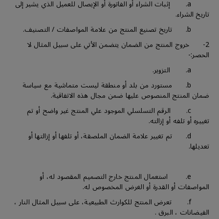
a. إثبات الشراء أو الفاتورة أو الإيصال للعميل الذي يشير إلى
تاريخ الشراء.
b. تاريخ تصنيع المنتج من علامة المواصفات / التصنيف.
2- خروج المنتج من الضمان يتضمن الأتي على سبيل المثال لا
الحصر:-
a. التزوير.
b. مستورد من بلد أو منطقة ليست متماشية مع سياسة
ضمان المنتج المنصوص عليها ضمن مجال هذه الاتفاقية.
c. الرقم التسلسلي الموجود علي المنتج غير واضح أو تم
تغييره أو تلفه أو إزالته.
d. تم تغيير علامة الضمان الملصقة، أو تلفها أو إزالتها أو
تعديلها.
e. استعمال المنتج خارج التصميم المقصود له، أو
المواصفات أو القدرة أو الغرض المخصوص له.
f. تعرض المنتج للكوارث الطبيعية، على سبيل المثال النار ،
الفيضانات ، البرق .