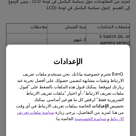
لمزيد من المعلومات حول سياسة البكسل في لوحة LCD ، يرجى الرجوع
إلى القسم )حول سياسة البكسل في لوحة (LCD
ملحقات الشاشات
مدة الضمان
ملاحظات
S-Switch (XL or
3 شهور
-
gaming series)
Hotkey puck
(SW/PD/PV or
3 شهور
-
الإعدادات
designer series)
BenQ تحترم خصوصية بياناتك. نحن نستخدم ملفات تعريف
الارتباط وتقنيات مشابهة لتضمن حصولك على أفضل تجربة عند
زيارتك لموقعنا. يمكنك قبول هذه الملفات بالضغط على "قبول
ملفات تعريف الارتباط"، أو اختيار "ملفات تعريف الارتباط
الضرورية فقط" لرفض كل ما هو غير أساسي. يمكنك
الملحقات الأخرى والقطع الإستهلاكية
تخصيص
الإعدادات
الخاصة بملفات تعريف الارتباط في أي وقت
القطع الإستهلاكية بما في ذلك كابلات الإشارة، كابل الطاقة، كابل،
من هنا. لمزيد من التفاصيل، يرجى زيارة
سياسة ملفات تعريف
كاUSB أو أي عنصر لم يرد ذكره على وجه التحديد في هذا المستند لا
الارتباط
و
سياسة الخصوصية
الخاصة بنا.
يشمله الضمان.