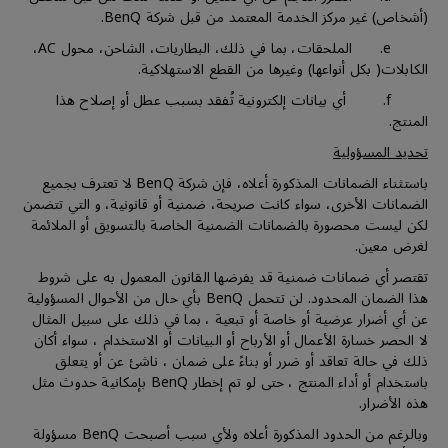
(أشخاص) غير مركز الخدمة المعتمد من قبل شركة BenQ.
e. الملحقات، بما في ذلك، البطاريات، الشاحن، محول AC،
الكابلات( بكل أنواعها) وغيرها من القطع الاستهلاكية.
f. أي بيانات إلكترونية تُفقد بسبب عطل أو إصلاح هذا
المنتج.
تحديد المسؤولية
باستثناء الضمانات المذكورة أعلاه، فإن شركة BenQ لا تعترف بجميع
الضمانات الأخرى، سواء كانت صريحة، ضمنية أو قانونية، و التي تتضمن
لكن ليست محصورة بالضمانات الضمنية الخاصة بالتسويق أو الملائمة
لغرض معين.
تقتصر أي ضمانات ضمنية قد يفرضها القانون المعمول به على شروط
هذا الضمان المحدود. لن تتحمل BenQ بأي حال من الأحوال المسؤولية
عن أي أضرار عرضية أو خاصة أو تبعية ، بما في ذلك على سبيل المثال
لا الحصر خسارة الأعمال أو الأرباح أو البيانات أو الاستخدام ، سواء أكان
ذلك في حالة تعاقد أو ضرر أو بناءً على ضمان ، ناشئ عن أو يتعلق
باستخدام أو أداء المنتج ، حتى لو تم إخطار BenQ بإمكانية حدوث مثل
هذه الأضرار.
وبالرغم من الحدود المذكورة أعلاه ولأي سبب أصبحت BenQ مسؤولة