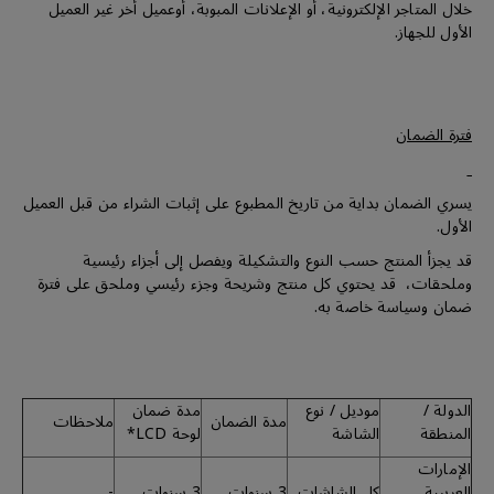
خلال المتاجر الإلكترونية، أو الإعلانات المبوبة، أوعميل أخر غير العميل
الأول للجهاز.
فترة الضمان
يسري الضمان بداية من تاريخ المطبوع على إثبات الشراء من قبل العميل
الأول.
قد يجزأ المنتج حسب النوع والتشكيلة ويفصل إلى أجزاء رئيسية
وملحقات، قد يحتوي كل منتج وشريحة وجزء رئيسي وملحق على فترة
ضمان وسياسة خاصة به.
الدولة /
موديل / نوع
مدة ضمان
مدة الضمان
ملاحظات
المنطقة
الشاشة
لوحة LCD*
الإمارات
العربيىة
كل الشاشات
3 سنوات
3 سنوات
-