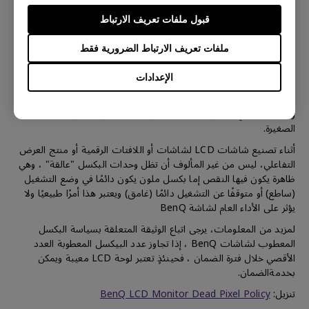
قبول ملفات تعريف الارتباط
حول سياسة البكسل في لوحة LCD
ملفات تعريف الارتباط الضرورية فقط
الإعدادات
إن التفاصيل الحادة والألوان الزاهية في لوحة LCD من BenQ تتكون من
وحدات بكسل صغيرة، وكل بكسل صغير به وحدات حمراء وخضراء
وزرقاء، وبالتالي، تتكون لوحة LCD من BenQ من ملايين البكسلات
الصغيرة.
أثناء تصنيع شاشات LCD لشاشات أو اللافتات الرقمية أو منتج العرض
التفاعلي، ليس من غير المألوف أن تظل وحدات البكسل "عالقة" ، وهي
ظاهرة يكون فيها النقص إما بكسل ملون يكون دائمًا في وضع التشغيل
(ساطع) أو متوقفًا عن التشغيل دائمًا (غامق) ويعتبر هذا أمرًا طبيعيًا ولا
يؤثر على الأداء العام لشاشة BenQ
لمزيد من المعلومات، يرجى اتباع الوثيقة المتعلقة بسياسة البكسل
المعطوب لشاشات BenQ ، إذا تجاوز عدد البيكسل المعطوبة العدد
الأقصي خلال فترة الضمان ، فحينئذٍ تعتبر لوحة LCD معيبة ويمكن
بخدمةالضمان.
تنزيل:
BenQ LCD Monitor Dead Pixel Policy