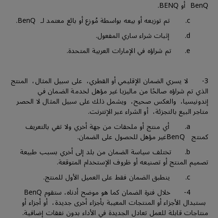
BenQ أو BENQ.
c. تم توزيعه أو بيعه بواسطة مُوزع أو بائع معتمد لـ BenQ.
d. إثبات شراء ساري المفعول.
e. تم شراؤه في الإمارات العربية المتحدة.
3- لا يسري الضمان الإقليمي أو القطري، على سبيل المثال، المنتج
الذي تم شراؤه صالحًا من ماليزيا غير مؤهل لخدمة الضمان في
إندونيسيا، والعكس صحيح، ويشمل ذلك على سبيل المثال لا الحصر
متاجر البيع بالتجزئة، أو الشراء عبر الإنترنت.
a. أي منتج أو ملحقات من جهة أخري ولا تفي بالتعريف
كمنتج BenQغير مؤهل للحصول على الضمان.
b. تختلف سياسة الضمان من بلد إلى أخري بسبب طبيعة
تصميم المنتج أو تصنيعه أو ظروف الإستخدام المتوقعة.
c. ينطبق الضمان فقط على العميل الأول للمنتج.
4- خلال فترة الضمان كما هو موضح أدناه، ستقوم BenQ
بستبدال الأجزاء أو المنتجات المعيبة بأجزاء أخرى جديدة، أو أجزاء أو
منتاجات قابلة للعمل تعادل الجديدة في الأداء بدون نفقات إضافية.