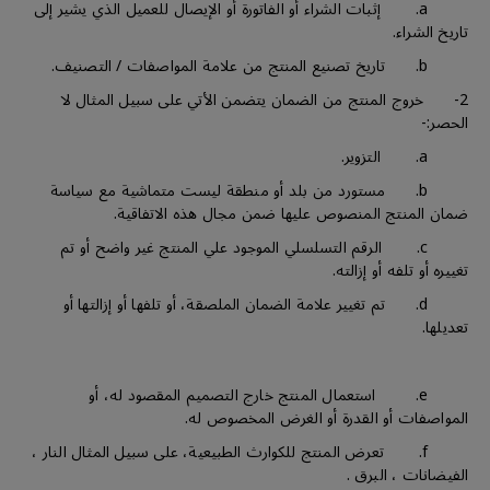
a. إثبات الشراء أو الفاتورة أو الإيصال للعميل الذي يشير إلى
تاريخ الشراء.
b. تاريخ تصنيع المنتج من علامة المواصفات / التصنيف.
2- خروج المنتج من الضمان يتضمن الأتي على سبيل المثال لا
الحصر:-
a. التزوير.
b. مستورد من بلد أو منطقة ليست متماشية مع سياسة
ضمان المنتج المنصوص عليها ضمن مجال هذه الاتفاقية.
c. الرقم التسلسلي الموجود علي المنتج غير واضح أو تم
تغييره أو تلفه أو إزالته.
d. تم تغيير علامة الضمان الملصقة، أو تلفها أو إزالتها أو
تعديلها.
e. استعمال المنتج خارج التصميم المقصود له، أو
المواصفات أو القدرة أو الغرض المخصوص له.
f. تعرض المنتج للكوارث الطبيعية، على سبيل المثال النار ،
الفيضانات ، البرق .