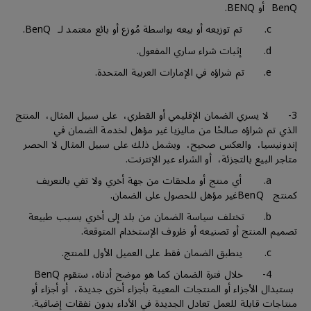
BenQ أو BENQ.
c. تم توزيعه أو بيعه بواسطة مُوزع أو بائع معتمد لـ BenQ.
d. إثبات شراء ساري المفعول.
e. تم شراؤه في الإمارات العربية المتحدة.
3- لا يسري الضمان الإقليمي أو القطري، على سبيل المثال، المنتج
الذي تم شراؤه صالحًا من ماليزيا غير مؤهل لخدمة الضمان في
إندونيسيا، والعكس صحيح، ويشمل ذلك على سبيل المثال لا الحصر
متاجر البيع بالتجزئة، أو الشراء عبر الإنترنت.
a. أي منتج أو ملحقات من جهة أخري ولا تفي بالتعريف
كمنتج BenQغير مؤهل للحصول على الضمان.
b. تختلف سياسة الضمان من بلد إلى أخري بسبب طبيعة
تصميم المنتج أو تصنيعه أو ظروف الإستخدام المتوقعة.
c. ينطبق الضمان فقط على العميل الأول للمنتج.
4- خلال فترة الضمان كما هو موضح أدناه، ستقوم BenQ
بستبدال الأجزاء أو المنتجات المعيبة بأجزاء أخرى جديدة، أو أجزاء أو
منتاجات قابلة للعمل تعادل الجديدة في الأداء بدون نفقات إضافية.