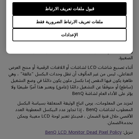
قبول ملفات تعريف الارتباط
حول سياسة البكسل في لوحة LCD
ملفات تعريف الارتباط الضرورية فقط
الإعدادات
إن التفاصيل الحادة والألوان الزاهية في لوحة LCD من BenQ تتكون من
وحدات بكسل صغيرة، وكل بكسل صغير به وحدات حمراء وخضراء
وزرقاء، وبالتالي، تتكون لوحة LCD من BenQ من ملايين البكسلات
الصغيرة.
أثناء تصنيع شاشات LCD لشاشات أو اللافتات الرقمية أو منتج العرض
التفاعلي، ليس من غير المألوف أن تظل وحدات البكسل "عالقة" ، وهي
ظاهرة يكون فيها النقص إما بكسل ملون يكون دائمًا في وضع التشغيل
(ساطع) أو متوقفًا عن التشغيل دائمًا (غامق) ويعتبر هذا أمرًا طبيعيًا ولا
يؤثر على الأداء العام لشاشة BenQ
لمزيد من المعلومات، يرجى اتباع الوثيقة المتعلقة بسياسة البكسل
المعطوب لشاشات BenQ ، إذا تجاوز عدد البيكسل المعطوبة العدد
الأقصي خلال فترة الضمان ، فحينئذٍ تعتبر لوحة LCD معيبة ويمكن
بخدمةالضمان.
تنزيل:
BenQ LCD Monitor Dead Pixel Policy