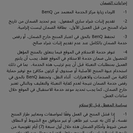
إجراءات الضمان
1- االرجاء زيارة مركز الخدمة المعتمد من BenQ
2- تقديم إثبات شراء ساري المفعول، يتم تحديد الضمان من تاريخ
شراء المنتج من قبل العميل الأول، بطاقة الضمان ليست إلزامية.
3- تحتفظ BenQ بالحق في اعتبار المنتج خارج الضمان، أو رفض
خدمة الضمان بالكامل عند عدم تقديم إثبات شراء صالح.
4- تتوفر خدمة الاستلام في الموقع فيما يتعلق بالمنتج المؤهل
للحصول على ضمان خدمة الاستلام في الموقع فقط، يجب أن يلتزم
العميل بمتطلبات التعبئة قبل أن يتم ترتيب هذه الخدمة، بما في ذلك
استخدام عبوة المنتج الأصلية أو صندوق أو كرتون مكافئ مع توفير حماية
كافية من الصدمات والاهتزازات أثناء النقل، وتحتفظ BenQ بالحق في
رفض خدمة الضمان نتيجة لعدم كفاية التعبئة والتغليف وبالتالي تعتبر
خارج الضمان، كما يجب تحديد موعد خدمة الاستقبال في الموقع خلال
ساعات العمل.
سياسة المعطل قبل الإستلام
1- إذا فشل المنتج في العمل وفقًا لمواصفات ومعايير طراز المنتج
نفسه، أو كان به عيب غير ظاهر، أو غير متوافق مع الشروط أو النطاق
ضمن شروط وأحكام الضمان هذه خلال أول سبعة (7) أيام تقويمية من
تاريخ إثبات الشراء، يكون المنتج مؤهل لإعتباره معطل عند الإستلام.