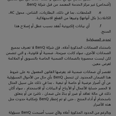
(أشخاص) غير مركز الخدمة المعتمد من قبل شركة BenQ.
e. الملحقات، بما في ذلك، البطاريات، الشاحن، محول AC،
الكابلات( بكل أنواعها) وغيرها من القطع الاستهلاكية.
f. أي بيانات إلكترونية تُفقد بسبب عطل أو إصلاح هذا
المنتج.
تحديد المسؤولية
باستثناء الضمانات المذكورة أعلاه، فإن شركة BenQ لا تعترف بجميع
الضمانات الأخرى، سواء كانت صريحة، ضمنية أو قانونية، و التي تتضمن
لكن ليست محصورة بالضمانات الضمنية الخاصة بالتسويق أو الملائمة
لغرض معين.
تقتصر أي ضمانات ضمنية قد يفرضها القانون المعمول به على شروط
هذا الضمان المحدود. لن تتحمل BenQ بأي حال من الأحوال المسؤولية
عن أي أضرار عرضية أو خاصة أو تبعية ، بما في ذلك على سبيل المثال
لا الحصر خسارة الأعمال أو الأرباح أو البيانات أو الاستخدام ، سواء أكان
ذلك في حالة تعاقد أو ضرر أو بناءً على ضمان ، ناشئ عن أو يتعلق
باستخدام أو أداء المنتج ، حتى لو تم إخطار BenQ بإمكانية حدوث مثل
هذه الأضرار.
وبالرغم من الحدود المذكورة أعلاه ولأي سبب أصبحت BenQ مسؤولة