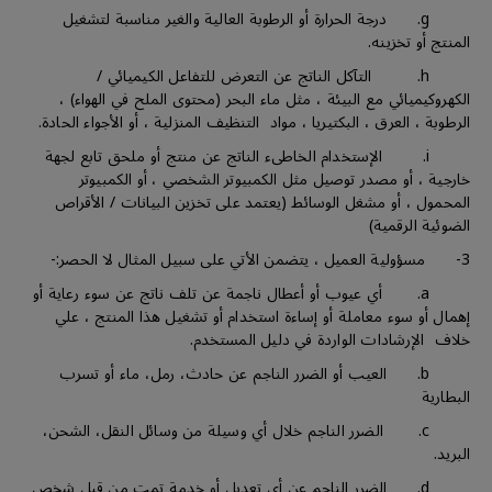
g. درجة الحرارة أو الرطوبة العالية والغير مناسبة لتشغيل
المنتج أو تخزينه.
h. التآكل الناتج عن التعرض للتفاعل الكيميائي /
الكهروكيميائي مع البيئة ، مثل ماء البحر (محتوى الملح في الهواء) ،
الرطوبة ، العرق ، البكتيريا ، مواد التنظيف المنزلية ، أو الأجواء الحادة.
i. الإستخدام الخاطىء الناتج عن منتج أو ملحق تابع لجهة
خارجية ، أو مصدر توصيل مثل الكمبيوتر الشخصي ، أو الكمبيوتر
المحمول ، أو مشغل الوسائط (يعتمد على تخزين البيانات / الأقراص
الضوئية الرقمية)
3- مسؤولية العميل ، يتضمن الأتي على سبيل المثال لا الحصر:-
a. أي عيوب أو أعطال ناجمة عن تلف ناتج عن سوء رعاية أو
إهمال أو سوء معاملة أو إساءة استخدام أو تشغيل هذا المنتج ، علي
خلاف الإرشادات الواردة في دليل المستخدم.
b. العيب أو الضرر الناجم عن حادث، رمل، ماء أو تسرب
البطارية
c. الضرر الناجم خلال أي وسيلة من وسائل النقل، الشحن،
البريد.
d. الضرر الناجم عن أي تعديل أو خدمة تمت من قبل شخص