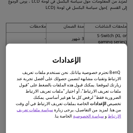
لمزيد من المعلومات حول سياسة البكسل في لوحة LCD ، يرجى الرجوع
إلى القسم )حول سياسة البكسل في لوحة (LCD
ملحقات الشاشات
مدة الضمان
ملاحظات
S-Switch (XL or
3 شهور
-
gaming series)
Hotkey puck
(SW/PD/PV or
3 شهور
-
الإعدادات
designer series)
BenQ تحترم خصوصية بياناتك. نحن نستخدم ملفات تعريف
الارتباط وتقنيات مشابهة لتضمن حصولك على أفضل تجربة عند
زيارتك لموقعنا. يمكنك قبول هذه الملفات بالضغط على "قبول
ملفات تعريف الارتباط"، أو اختيار "ملفات تعريف الارتباط
الضرورية فقط" لرفض كل ما هو غير أساسي. يمكنك
الملحقات الأخرى والقطع الإستهلاكية
تخصيص
الإعدادات
الخاصة بملفات تعريف الارتباط في أي وقت
القطع الإستهلاكية بما في ذلك كابلات الإشارة، كابل الطاقة، كابل،
من هنا. لمزيد من التفاصيل، يرجى زيارة
سياسة ملفات تعريف
كاUSB أو أي عنصر لم يرد ذكره على وجه التحديد في هذا المستند لا
الارتباط
و
سياسة الخصوصية
الخاصة بنا.
يشمله الضمان.