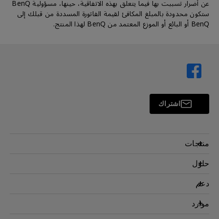
عن أضرار تسببت بها فيما يتعلق بهذه الاتفاقية، حينها، مسؤولية BenQ
ستكون محدودة بالمبلغ المكافئ لقيمة الفاتورة المسددة من قبلك إلى
BenQ أو البائع أو الموزع المعتمد من BenQ لهذا المنتج.
اشتراك
منتجات
بروجكتر
حلول
شاشة
سفير BenQ AQCOLOR
دعم
اضاءة
شاشات العناية بالعين
اتصل بنا
موارد
AQColor
التنزيل والأسئلة الشائعة