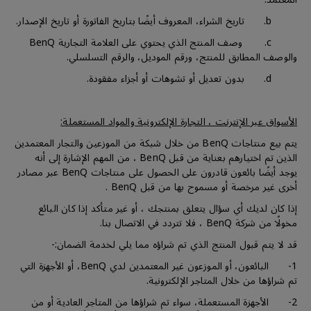
b. تاريخ الشراء، المعروف أيضًا بتاريخ الفاتورة أو تاريخ الإصدار.
c. وصف المنتج الذي يحتوي على العلامة التجارية BenQ
والوصف المطابق للمنتج، ورقم الموديل، والرقم التسلسلي.
d. بدون تعديل أو تشوهات أو أجزاء مفقودة.
الأسواق عبر الإنترنت ، التجارة الإلكترونية والمواد المستعملة:
يتم بيع منتاجات BenQ من خلال شبكة من الموزعين والتجار المعتمدين
الذين تم اختيارهم بعناية من قبل BenQ ، من المهم الإشارة إلى أنه
يوجد أيضًا بائعون قادرون على الحصول على منتاجات BenQ عبر مصادر
أخرى غير مرخصة أو مسموح بها من قبل BenQ .
إذا كان لديك أي سؤال يتعلق بمنتجك ، أو غير متأكد إذا كان البائع
مخولًا من شركة BenQ ، فلا تتردد في الاتصال بنا.
قد لا يتم قبول المنتج الذي تم شراؤه مما يلي لخدمة الضمان:-
1- البائعون، أو الموزعون غير المعتمدين لدي BenQ، أو الأجهزة التي
تم شراؤها من خلال المتاجر الإلكترونية.
2- الأجهزة المستعملة، سواء تم شراؤها من المتاجر العادية أو من