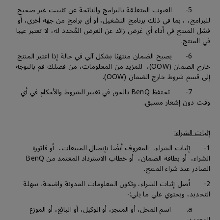
5- العيوب المتعلقة بالبرامج والناتجة عن تثبيت غير صحيح
للبرامج، ، بما في ذلك برنامج التشغيل، أو أي برامج من جهة أخري، أو
فشل المنتج في أداء أي غرض زائد عن الغرض المُحدد له، لا تعتبر عيبا
في المنتج.
6- يصبح الضمان منتهيًا بشكل آلي في حالة إذا اعتبر المنتج
خارج الضمان (OOW)، للمزيد من المعلومات، من فضلك قم بالتوجه
إلى قسم شروط خارج الضمان (OOW).
7- تحتفظ BenQ بالحق في تغيير الشروط والأحكام في أي
وقت دون إشعار مسبق.
إثبات الشراء:
1- إثبات الشراء، المعروف أيضًا بإيصال المبيعات، أو فاتورة
الشراء، أو بطاقة الضمان، أو خطاب الاسترداد المعتمد من BenQ
الصادر عند شراء المنتج.
2- أصل إثبات الشراء، وتكون المعلومات المدونة واضحة، سهلة
التحديد، ويحتوي علي ما يلي:-
a. اسم المحل، أو المتجر، أو الوكيل، أو البائع، أو الموزع
المعتمد.