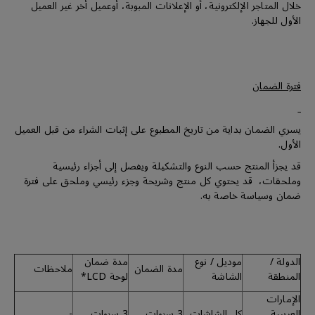
خلال المتاجر الإلكترونية، أو الإعلانات المبوبة، أوعميل أخر غير العميل
الأول للجهاز.
فترة الضمان
يسري الضمان بداية من تاريخ المطبوع على إثبات الشراء من قبل العميل
الأول.
قد يجزأ المنتج حسب النوع والتشكيلة ويفصل إلى أجزاء رئيسية
وملحقات، قد يحتوي كل منتج وشريحة وجزء رئيسي وملحق على فترة
ضمان وسياسة خاصة به.
الدولة /
موديل / نوع
مدة ضمان
مدة الضمان
ملاحظات
المنطقة
الشاشة
لوحة LCD*
الإمارات
العربيىة
كل الشاشات
3 سنوات
3 سنوات
-