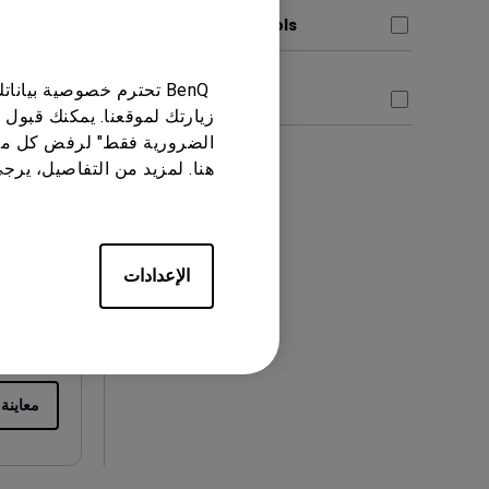
Control Protocols
معاينة
BenQ تحترم خصوصية بيا
Datasheet
زيارتك لموقعنا. يمكنك قبول 
الضرورية فقط" لرفض كل ما
هنا. لمزيد من التفاصيل، يرج
دليل المست
الإعدادات
معاينة