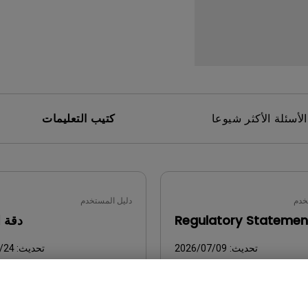
برات صوت مدمجة بقناة 2.1
مع تأخر الإدخال المنخفض
الأسئلة الأكثر شيوعا
كتيب التعليمات
خدم
دليل المستخدم
Regulatory Statemen
دقة ا
تحديث:
2026/07/09
تحديث:
/24
اللغة:
General
اللغ
حجم الملف:
752.9 KB
حجم الملف:
KB
إصدار: