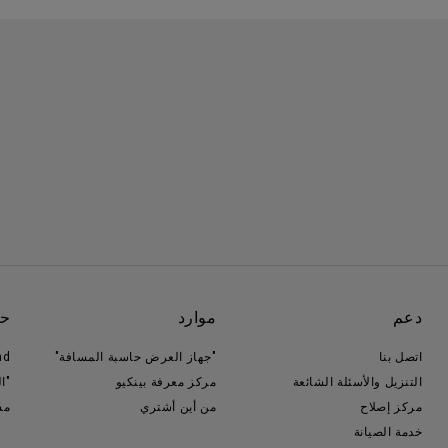
دعم
موارد
حو
اتصل بنا
"جهاز العرض حاسبة المسافة"
nd
التنزيل والأسئلة الشائعة
مركز معرفة بينكيو
"ا
مركز إصلاح
من أين أشتري
مس
خدمة الصيانة