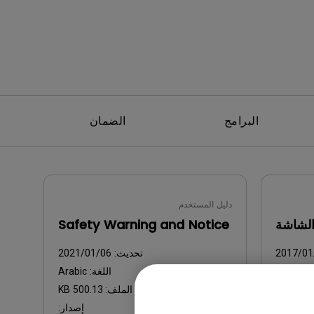
البرامج
الضمان
دليل المستخدم
لشاشة
Safety Warning and Notice
2017/01
تحديث:
2021/01/06
ة:
Arabic
اللغة:
Arabic
202.67 
حجم الملف:
500.13 KB
إصدار:
إصدار: