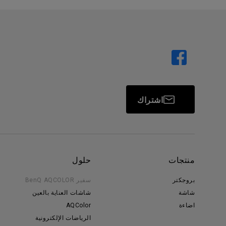
اشتراك
منتجات
حلول
بروجكتر
سفير BenQ AQCOLOR
شاشة
شاشات العناية بالعين
اضاءة
AQColor
الرياضات الإلكترونية