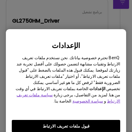
برنامج تشغيل
GL2750HM_Driver
OS:
Windows7|WindowVista|WinXP
OS Version:
الإعدادات
إصدار:
MP
تحديث:
2011/12/01
BenQ تحترم خصوصية بياناتك. نحن نستخدم ملفات تعريف
حجم الملف:
57.68 KB
الارتباط وتقنيات مشابهة لتضمن حصولك على أفضل تجربة عند
زيارتك لموقعنا. يمكنك قبول هذه الملفات بالضغط على "قبول
ملفات تعريف الارتباط"، أو اختيار "ملفات تعريف الارتباط
تنزيل
الضرورية فقط" لرفض كل ما هو غير أساسي. يمكنك
تخصيص
الإعدادات
الخاصة بملفات تعريف الارتباط في أي وقت
من هنا. لمزيد من التفاصيل، يرجى زيارة
سياسة ملفات تعريف
الارتباط
و
سياسة الخصوصية
الخاصة بنا.
باستخدام أي من البرامج المذكورة أعلاه، فإنك توافق
على شروط اتفاقية ترخيص المستخدم
النهائي الخاصة
بنا
.
قبول ملفات تعريف الارتباط