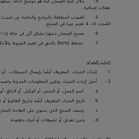
نفقات إضافية.
5- العيوب المتعلقة بالبرامج والناتجة عن تثبيت 
المُحدد له، لا تعتبر عيبا في المنتج.
6- يصبح الضمان منتهيًا بشكل آلي في حالة إذا اعتبر المنتج خارج الضمان (OOW)، للمزيد من المعلومات، من فضلك قم بالتوجه إلى قسم شروط خارج الضمان (OOW).
7- تحتفظ BenQ بالحق في تغيير الشروط والأحكام في أي وقت دون إشعار مسبق.
إثبات الشراء:
1- إثبات الشراء، المعروف أيضًا بإيصال المبيعات، أو فاتورة الشراء، أو بطاقة الضمان، أو خطاب الاسترداد المعتمد من BenQ الصادر عند شراء المنتج.
2- أصل إثبات الشراء، وتكون المعلومات المدونة واضحة، سهلة التحديد، ويحتوي علي ما يلي:-
a. اسم المحل، أو المتجر، أو الوكيل، أو البائع، أو الموزع المعتمد.
b. تاريخ الشراء، المعروف أيضًا بتاريخ الفاتورة أو تاريخ الإصدار.
c. وصف المنتج الذي يحتوي على العلامة التجارية BenQ والوصف المطابق للمنتج، ورقم الموديل، والرقم التسلسلي.
d. بدون تعديل أو تشوهات أو أجزاء مفقودة.