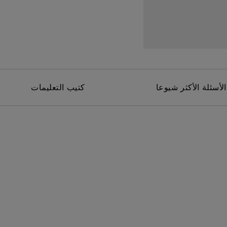
برات صوت مدمجة بقناة 2.1
مع تأخر الإدخال المنخفض
الأسئلة الأكثر شيوعا
كتيب التعليمات