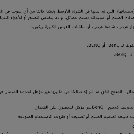
BenQ Asia  أن يكون منتجها (منتجاتها) التي تم بيعها في الشرق الأوسط وتركيا خاليًا من أ
اح المنتج أو استبداله بمنتج مماثل، و قد يتضمن المنتج أو الأجزاء البديل
ثال، المنتج الذي تم شراؤه صالحًا من ماليزيا غير مؤهل لخدمة الضما
.