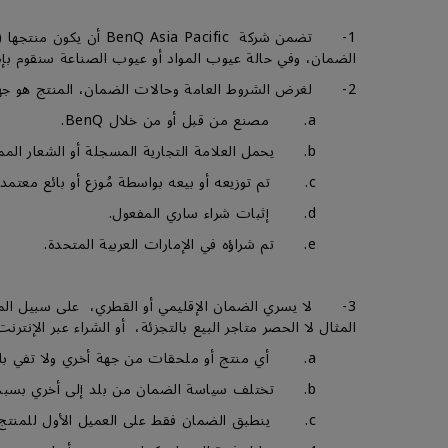
1- تضمن شركة Pacific
الضمان، وفي حالة عيوب المواد أو عيوب الصناعة سنقوم بإصل
2- لغرض الشروط العامة وحالات الضمان، المنتج هو جهاز عرض، شاشة عرض، أو شاشات العرض الكبيرة ويكون:-
a. مصنع من قبل أو من خلال BenQ.
b. يحمل العلامة التجارية المسجلة أو الشعار المملوك لـ BenQ أو BENQ.
c. تم توزيعه أو بيعه بواسطة مُوزع أو بائع معتمد لـ BenQ.
d. إثبات شراء ساري المفعول.
e. تم شراؤه في الإمارات العربية المتحدة.
3- لا يسري الضمان الإقليمي أو القطري، على سبيل الم
المثال لا الحصر متاجر البيع بالتجزئة، أو الشراء عبر الإنترنت
a. أي منتج أو ملحقات من جهة أخري ولا تفي بالتعريف كمنتج BenQغير مؤهل للحصول على الضمان.
b. تختلف سياسة الضمان من بلد إلى أخري بسبب طبيعة تصميم المنتج أو تصنيعه أو ظروف الإستخدام المتوقعة.
c. ينطبق الضمان فقط على العميل الأول للمنتج.