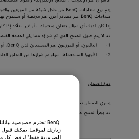
الأسواق عبر الإنترنت ، التجارة الإلكترونية والمواد المستعملة
منتاجات BenQ عبر مصادر أخرى غير مرخصة أو مسموح بها من قبل BenQ .
إذا كان لديك أي سؤال يتعلق بمنتجك ، أو غير متأكد إذا كان البائع مخولًا من شركة 
قد لا يتم قبول المنتج الذي تم شراؤه مما يلي لخدمة الضما
1- البائعون، أو الموزعون غير المعتمدين لدي BenQ، أو الأجهزة التي تم شراؤها من خلال المتاجر الإلكترونية.
2- الأجهزة المستعملة، سواء تم شراؤها من المتاجر العادية أو من خلال المتاجر الإلكترونية، أو الإعلانات المبوبة، أوعميل أخر غير العميل الأول للجهاز.
فترة الضمان
يسري الضمان بداية من تاريخ المطبوع على إثبات الشراء من 
قد يجزأ المنتج حسب النوع والتشكيلة ويفصل إلى أجزاء ر
BenQ تحترم خصوصية بيا
زيارتك لموقعنا. يمكنك قبول 
الضرورية فقط" لرفض كل ما