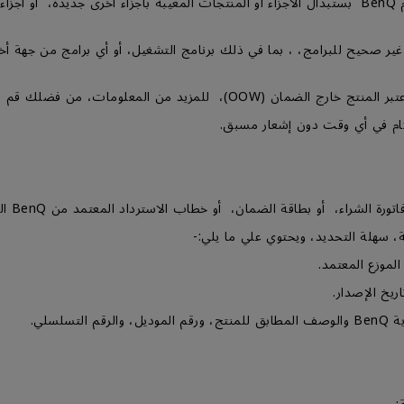
4- خلال فترة الضمان كما هو موضح أدناه، ستقوم BenQ بستبدال الأجزاء أو المنتجات المعيبة بأجزا
غير صحيح للبرامج، ، بما في ذلك برنامج التشغيل، أو أي برامج من جهة أ