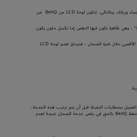
إن التفاصيل الحادة والألوان الزاهية في لوحة LCD من BenQ تتكون من وحدات بكسل صغيرة، وكل بكسل صغير به وحدات حمراء وخضراء وزرقاء، وبالتالي، تتكون لوحة LCD من BenQ من
 "عالقة" ، وهي ظاهرة يكون فيها النقص إما بكسل ملون يكون
لمزيد من المعلومات، يرجى اتباع الوثيقة المتعلقة بسياسة البكسل المعطوب لشاشات BenQ ، إذا تجاوز عدد البيكسل المعطوبة العدد الأقصي خلال فترة الضمان ، فحينئذٍ تعتبر لوحة LCD
لعميل بمتطلبات التعبئة قبل أن يتم ترتيب هذه الخدمة،
بما في ذلك استخدام عبوة المنتج الأصلية أو صندوق أو كرتون مكافئ مع توفير حماية كافية من الصدمات والاهتزازات أثناء النقل، وتحتفظ BenQ بالحق في رفض خدمة الضمان نتيجة لعدم