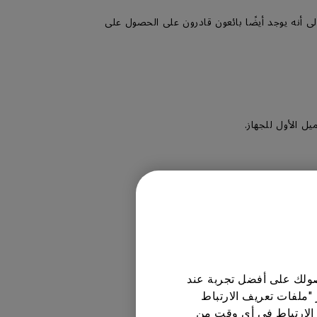
جار المعتمدين الذين تم اختيارهم بعناية من قبل BenQ ، من المهم الإشارة إلى أنه يوجد أيضًا بائعون قادرون على الحصول على
 ضمان وسياسة خاصة به.
حصولك على أفضل تجربة عند
 "ملفات تعريف الارتباط
الارتباط في أي وقت من