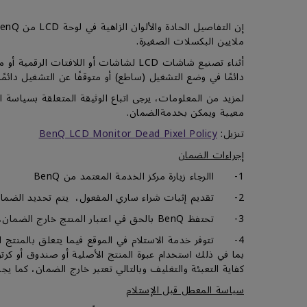
ملايين البكسلات الصغيرة.
أثناء تصنيع شاشات LCD لشاشات أو الل
دائمًا في وضع التشغيل (ساطع) أو متوقفًا عن التشغيل دائمًا (غا
معيبة ويمكن بخدمةالضمان.
تنزيل:
BenQ LCD Monitor Dead Pixel Policy
إجراءات الضمان
1- االرجاء زيارة مركز الخدمة المعتمد من BenQ
2- تقديم إثبات شراء ساري المفعول، يتم تحديد الضمان من تاريخ شراء المنتج من قبل العميل الأول، بطاقة الضمان ليست إلزامية.
3- تحتفظ BenQ بالحق في اعتبار المنتج خارج الضمان، أو رفض خدمة الضمان بالكامل عند عدم تقديم إثبات شراء صالح.
4- تتوفر خدمة الاستلام في الموقع فيما يتعلق بالمنتج 
كفاية التعبئة والتغليف وبالتالي تعتبر خارج الضمان، كما
سياسة المعطل قبل الإستلام