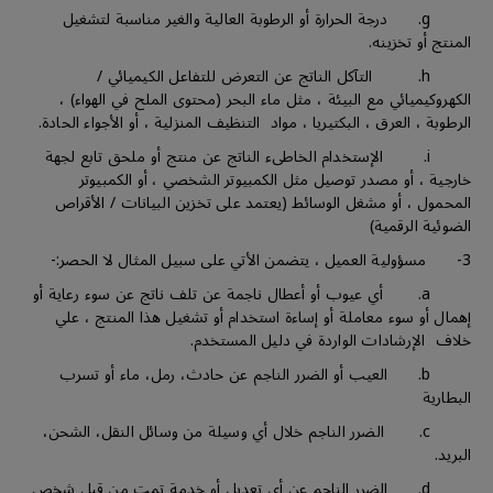
g. درجة الحرارة أو الرطوبة العالية والغير مناسبة لتشغيل
المنتج أو تخزينه.
h. التآكل الناتج عن التعرض للتفاعل الكيميائي /
الكهروكيميائي مع البيئة ، مثل ماء البحر (محتوى الملح في الهواء) ،
الرطوبة ، العرق ، البكتيريا ، مواد التنظيف المنزلية ، أو الأجواء الحادة.
i. الإستخدام الخاطىء الناتج عن منتج أو ملحق تابع لجهة
خارجية ، أو مصدر توصيل مثل الكمبيوتر الشخصي ، أو الكمبيوتر
المحمول ، أو مشغل الوسائط (يعتمد على تخزين البيانات / الأقراص
الضوئية الرقمية)
3- مسؤولية العميل ، يتضمن الأتي على سبيل المثال لا الحصر:-
a. أي عيوب أو أعطال ناجمة عن تلف ناتج عن سوء رعاية أو
إهمال أو سوء معاملة أو إساءة استخدام أو تشغيل هذا المنتج ، علي
خلاف الإرشادات الواردة في دليل المستخدم.
b. العيب أو الضرر الناجم عن حادث، رمل، ماء أو تسرب
البطارية
c. الضرر الناجم خلال أي وسيلة من وسائل النقل، الشحن،
البريد.
d. الضرر الناجم عن أي تعديل أو خدمة تمت من قبل شخص