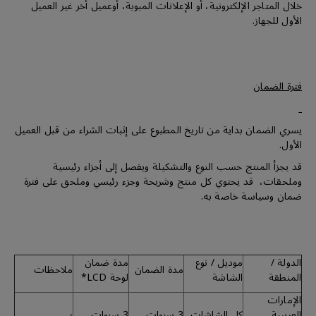
خلال المتاجر الإلكترونية، أو الإعلانات المبوبة، أوعميل أخر غير العميل
الأول للجهاز.
فترة الضمان
يسري الضمان بداية من تاريخ المطبوع على إثبات الشراء من قبل العميل
الأول.
قد يجزأ المنتج حسب النوع والتشكيلة ويفصل إلى أجزاء رئيسية
وملحقات، قد يحتوي كل منتج وشريحة وجزء رئيسي وملحق على فترة
ضمان وسياسة خاصة به.
الدولة /
موديل / نوع
مدة ضمان
مدة الضمان
ملاحظات
المنطقة
الشاشة
لوحة LCD*
الإمارات
العربيىة
كل الشاشات
3 سنوات
3 سنوات
-