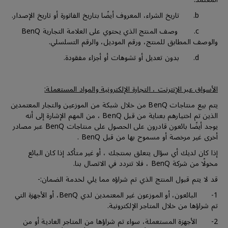
b. تاريخ الشراء، المعروف أيضًا بتاريخ الفاتورة أو تاريخ الإصدار.
c. وصف المنتج الذي يحتوي على العلامة التجارية BenQ
والوصف المطابق للمنتج، ورقم الموديل، والرقم التسلسلي.
d. بدون تعديل أو تشوهات أو أجزاء مفقودة.
الأسواق عبر الإنترنت ، التجارة الإلكترونية والمواد المستعملة:
يتم بيع منتاجات BenQ من خلال شبكة من الموزعين والتجار المعتمدين
الذين تم اختيارهم بعناية من قبل BenQ ، من المهم الإشارة إلى أنه
يوجد أيضًا بائعون قادرون على الحصول على منتاجات BenQ عبر مصادر
أخرى غير مرخصة أو مسموح بها من قبل BenQ .
إذا كان لديك أي سؤال يتعلق بمنتجك ، أو غير متأكد إذا كان البائع
مخولًا من شركة BenQ ، فلا تتردد في الاتصال بنا.
قد لا يتم قبول المنتج الذي تم شراؤه مما يلي لخدمة الضمان:-
1- البائعون، أو الموزعون غير المعتمدين لدي BenQ، أو الأجهزة التي
تم شراؤها من خلال المتاجر الإلكترونية.
2- الأجهزة المستعملة، سواء تم شراؤها من المتاجر العادية أو من