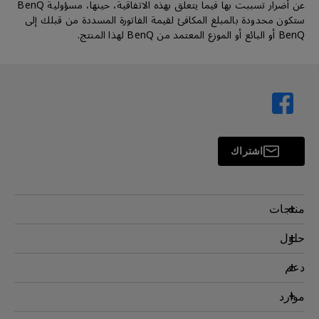
عن أضرار تسببت بها فيما يتعلق بهذه الاتفاقية، حينها، مسؤولية BenQ
ستكون محدودة بالمبلغ المكافئ لقيمة الفاتورة المسددة من قبلك إلى
BenQ أو البائع أو الموزع المعتمد من BenQ لهذا المنتج.
اشتراك
منتجات
بروجكتر
حلول
شاشة
سفير BenQ AQCOLOR
دعم
اضاءة
شاشات العناية بالعين
اتصل بنا
موارد
AQColor
التنزيل والأسئلة الشائعة