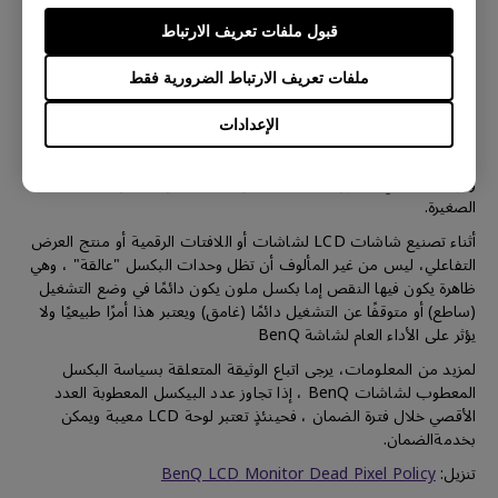
قبول ملفات تعريف الارتباط
حول سياسة البكسل في لوحة LCD
ملفات تعريف الارتباط الضرورية فقط
الإعدادات
إن التفاصيل الحادة والألوان الزاهية في لوحة LCD من BenQ تتكون من
وحدات بكسل صغيرة، وكل بكسل صغير به وحدات حمراء وخضراء
وزرقاء، وبالتالي، تتكون لوحة LCD من BenQ من ملايين البكسلات
الصغيرة.
أثناء تصنيع شاشات LCD لشاشات أو اللافتات الرقمية أو منتج العرض
التفاعلي، ليس من غير المألوف أن تظل وحدات البكسل "عالقة" ، وهي
ظاهرة يكون فيها النقص إما بكسل ملون يكون دائمًا في وضع التشغيل
(ساطع) أو متوقفًا عن التشغيل دائمًا (غامق) ويعتبر هذا أمرًا طبيعيًا ولا
يؤثر على الأداء العام لشاشة BenQ
لمزيد من المعلومات، يرجى اتباع الوثيقة المتعلقة بسياسة البكسل
المعطوب لشاشات BenQ ، إذا تجاوز عدد البيكسل المعطوبة العدد
الأقصي خلال فترة الضمان ، فحينئذٍ تعتبر لوحة LCD معيبة ويمكن
بخدمةالضمان.
تنزيل:
BenQ LCD Monitor Dead Pixel Policy