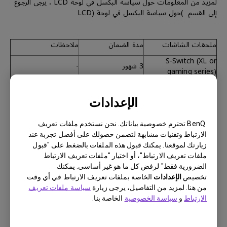
لمزيد من المعلومات حول سياسة البكسل في لوحة LCD ، يرجى الرجوع
إلى القسم )حول سياسة البكسل في لوحة (LCD
ملحقات الشاشات
مدة الضمان
ملاحظات
S-Switch (XL or
3 شهور
-
gaming series)
Hotkey puck
(SW/PD/PV or
3 شهور
-
الإعدادات
designer series)
BenQ تحترم خصوصية بياناتك. نحن نستخدم ملفات تعريف
الارتباط وتقنيات مشابهة لتضمن حصولك على أفضل تجربة عند
زيارتك لموقعنا. يمكنك قبول هذه الملفات بالضغط على "قبول
ملفات تعريف الارتباط"، أو اختيار "ملفات تعريف الارتباط
الضرورية فقط" لرفض كل ما هو غير أساسي. يمكنك
الملحقات الأخرى والقطع الإستهلاكية
تخصيص
الإعدادات
الخاصة بملفات تعريف الارتباط في أي وقت
القطع الإستهلاكية بما في ذلك كابلات الإشارة، كابل الطاقة، كابل،
من هنا. لمزيد من التفاصيل، يرجى زيارة
سياسة ملفات تعريف
كاUSB أو أي عنصر لم يرد ذكره على وجه التحديد في هذا المستند لا
الارتباط
و
سياسة الخصوصية
الخاصة بنا.
يشمله الضمان.