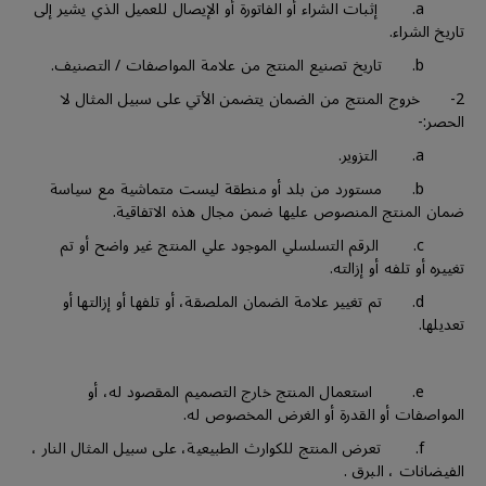
a. إثبات الشراء أو الفاتورة أو الإيصال للعميل الذي يشير إلى
تاريخ الشراء.
b. تاريخ تصنيع المنتج من علامة المواصفات / التصنيف.
2- خروج المنتج من الضمان يتضمن الأتي على سبيل المثال لا
الحصر:-
a. التزوير.
b. مستورد من بلد أو منطقة ليست متماشية مع سياسة
ضمان المنتج المنصوص عليها ضمن مجال هذه الاتفاقية.
c. الرقم التسلسلي الموجود علي المنتج غير واضح أو تم
تغييره أو تلفه أو إزالته.
d. تم تغيير علامة الضمان الملصقة، أو تلفها أو إزالتها أو
تعديلها.
e. استعمال المنتج خارج التصميم المقصود له، أو
المواصفات أو القدرة أو الغرض المخصوص له.
f. تعرض المنتج للكوارث الطبيعية، على سبيل المثال النار ،
الفيضانات ، البرق .