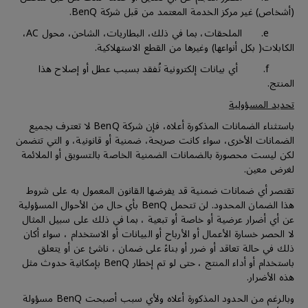
(أشخاص) غير مركز الخدمة المعتمد من قبل شركة BenQ.
e. الملحقات، بما في ذلك، البطاريات، الشاحن، محول AC،
الكابلات( بكل أنواعها) وغيرها من القطع الاستهلاكية.
f. أي بيانات إلكترونية تُفقد بسبب عطل أو إصلاح هذا
المنتج.
تحديد المسؤولية
باستثناء الضمانات المذكورة أعلاه، فإن شركة BenQ لا تعترف بجميع
الضمانات الأخرى، سواء كانت صريحة، ضمنية أو قانونية، و التي تتضمن
لكن ليست محصورة بالضمانات الضمنية الخاصة بالتسويق أو الملائمة
لغرض معين.
تقتصر أي ضمانات ضمنية قد يفرضها القانون المعمول به على شروط
هذا الضمان المحدود. لن تتحمل BenQ بأي حال من الأحوال المسؤولية
عن أي أضرار عرضية أو خاصة أو تبعية ، بما في ذلك على سبيل المثال
لا الحصر خسارة الأعمال أو الأرباح أو البيانات أو الاستخدام ، سواء أكان
ذلك في حالة تعاقد أو ضرر أو بناءً على ضمان ، ناشئ عن أو يتعلق
باستخدام أو أداء المنتج ، حتى لو تم إخطار BenQ بإمكانية حدوث مثل
هذه الأضرار.
وبالرغم من الحدود المذكورة أعلاه ولأي سبب أصبحت BenQ مسؤولة