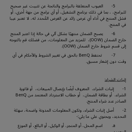
5- العيوب المتعلقة بالبرامج والناتجة عن تثبيت غير صحيح
للبرامج، ، بما في ذلك برنامج التشغيل، أو أي برامج من جهة أخري، أو
فشل المنتج في أداء أي غرض زائد عن الغرض المُحدد له، لا تعتبر عيبا
في المنتج.
6- يصبح الضمان منتهيًا بشكل آلي في حالة إذا اعتبر المنتج
خارج الضمان (OOW)، للمزيد من المعلومات، من فضلك قم بالتوجه
إلى قسم شروط خارج الضمان (OOW).
7- تحتفظ BenQ بالحق في تغيير الشروط والأحكام في أي
وقت دون إشعار مسبق.
إثبات الشراء:
1- إثبات الشراء، المعروف أيضًا بإيصال المبيعات، أو فاتورة
الشراء، أو بطاقة الضمان، أو خطاب الاسترداد المعتمد من BenQ
الصادر عند شراء المنتج.
2- أصل إثبات الشراء، وتكون المعلومات المدونة واضحة، سهلة
التحديد، ويحتوي علي ما يلي:-
a. اسم المحل، أو المتجر، أو الوكيل، أو البائع، أو الموزع
المعتمد.