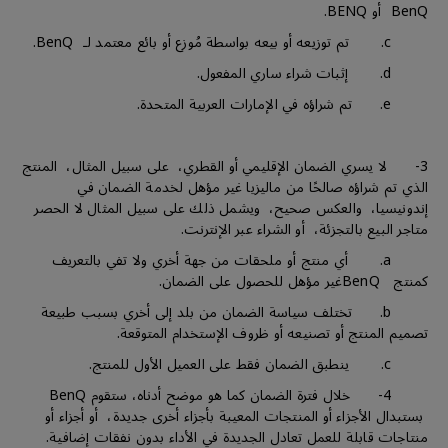
BenQ أو BENQ.
c. تم توزيعه أو بيعه بواسطة مُوزع أو بائع معتمد لـ BenQ.
d. إثبات شراء ساري المفعول.
e. تم شراؤه في الإمارات العربية المتحدة.
3- لا يسري الضمان الإقليمي أو القطري، على سبيل المثال، المنتج
الذي تم شراؤه صالحًا من ماليزيا غير مؤهل لخدمة الضمان في
إندونيسيا، والعكس صحيح، ويشمل ذلك على سبيل المثال لا الحصر
متاجر البيع بالتجزئة، أو الشراء عبر الإنترنت.
a. أي منتج أو ملحقات من جهة أخري ولا تفي بالتعريف
كمنتج BenQغير مؤهل للحصول على الضمان.
b. تختلف سياسة الضمان من بلد إلى أخري بسبب طبيعة
تصميم المنتج أو تصنيعه أو ظروف الإستخدام المتوقعة.
c. ينطبق الضمان فقط على العميل الأول للمنتج.
4- خلال فترة الضمان كما هو موضح أدناه، ستقوم BenQ
بستبدال الأجزاء أو المنتجات المعيبة بأجزاء أخرى جديدة، أو أجزاء أو
منتاجات قابلة للعمل تعادل الجديدة في الأداء بدون نفقات إضافية.