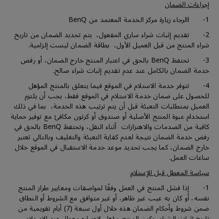
إجراءات الضمان
1- االرجاء زيارة مركز الخدمة المعتمد من BenQ
2- تقديم إثبات شراء ساري المفعول، يتم تحديد الضمان من تاريخ
شراء المنتج من قبل العميل الأول، بطاقة الضمان ليست إلزامية.
3- تحتفظ BenQ بالحق في اعتبار المنتج خارج الضمان، أو رفض
خدمة الضمان بالكامل عند عدم تقديم إثبات شراء صالح.
4- تتوفر خدمة الاستلام في الموقع فيما يتعلق بالمنتج المؤهل
للحصول على ضمان خدمة الاستلام في الموقع فقط، يجب أن يلتزم
العميل بمتطلبات التعبئة قبل أن يتم ترتيب هذه الخدمة، بما في ذلك
استخدام عبوة المنتج الأصلية أو صندوق أو كرتون مكافئ مع توفير حماية
كافية من الصدمات والاهتزازات أثناء النقل، وتحتفظ BenQ بالحق في
رفض خدمة الضمان نتيجة لعدم كفاية التعبئة والتغليف وبالتالي تعتبر
خارج الضمان، كما يجب تحديد موعد خدمة الاستقبال في الموقع خلال
ساعات العمل.
سياسة المعطل قبل الإستلام
1- إذا فشل المنتج في العمل وفقًا لمواصفات ومعايير طراز المنتج
نفسه، أو كان به عيب غير ظاهر، أو غير متوافق مع الشروط أو النطاق
ضمن شروط وأحكام الضمان هذه خلال أول سبعة (7) أيام تقويمية من
تاريخ إثبات الشراء، يكون المنتج مؤهل لإعتباره معطل عند الإستلام.