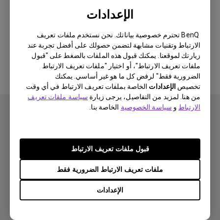
Newest
0 النتيجة
الإعدادات
BenQ تحترم خصوصية بياناتك. نحن نستخدم ملفات تعريف
الارتباط وتقنيات مشابهة لتضمن حصولك على أفضل تجربة عند
لا توجد مقاطع فيديو ذات صلة
زيارتك لموقعنا. يمكنك قبول هذه الملفات بالضغط على "قبول
ملفات تعريف الارتباط"، أو اختيار "ملفات تعريف الارتباط
الضرورية فقط" لرفض كل ما هو غير أساسي. يمكنك
تخصيص
الإعدادات
الخاصة بملفات تعريف الارتباط في أي وقت
من هنا. لمزيد من التفاصيل، يرجى زيارة
سياسة ملفات تعريف
الارتباط
و
سياسة الخصوصية
الخاصة بنا.
قبول ملفات تعريف الارتباط
اشتراك
ملفات تعريف الارتباط الضرورية فقط
الإعدادات
منتجات
بروجكتر
حلول