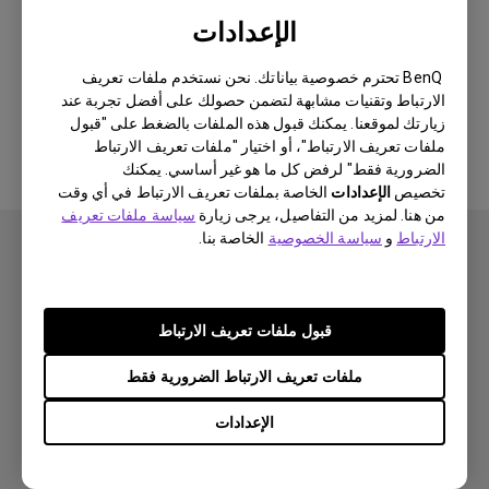
Newest
0 النتيجة
الإعدادات
BenQ تحترم خصوصية بياناتك. نحن نستخدم ملفات تعريف
الارتباط وتقنيات مشابهة لتضمن حصولك على أفضل تجربة عند
لا توجد مقاطع فيديو ذات صلة
زيارتك لموقعنا. يمكنك قبول هذه الملفات بالضغط على "قبول
ملفات تعريف الارتباط"، أو اختيار "ملفات تعريف الارتباط
الضرورية فقط" لرفض كل ما هو غير أساسي. يمكنك
تخصيص
الإعدادات
الخاصة بملفات تعريف الارتباط في أي وقت
من هنا. لمزيد من التفاصيل، يرجى زيارة
سياسة ملفات تعريف
الارتباط
و
سياسة الخصوصية
الخاصة بنا.
قبول ملفات تعريف الارتباط
اشتراك
ملفات تعريف الارتباط الضرورية فقط
الإعدادات
منتجات
بروجكتر
حلول