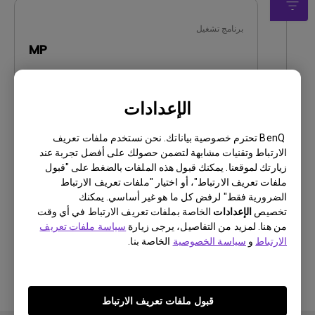
برنامج تشغيل
MP
OS:
WindowVista|WinXP
OS Version:
الإعدادات
إصدار:
0
تحديث:
2009/09/30
BenQ تحترم خصوصية بياناتك. نحن نستخدم ملفات تعريف
حجم الملف:
10.51 KB
الارتباط وتقنيات مشابهة لتضمن حصولك على أفضل تجربة عند
زيارتك لموقعنا. يمكنك قبول هذه الملفات بالضغط على "قبول
ملفات تعريف الارتباط"، أو اختيار "ملفات تعريف الارتباط
تنزيل
الضرورية فقط" لرفض كل ما هو غير أساسي. يمكنك
تخصيص
الإعدادات
الخاصة بملفات تعريف الارتباط في أي وقت
من هنا. لمزيد من التفاصيل، يرجى زيارة
سياسة ملفات تعريف
الارتباط
و
سياسة الخصوصية
الخاصة بنا.
باستخدام أي من البرامج المذكورة أعلاه، فإنك توافق
على شروط اتفاقية ترخيص المستخدم
النهائي الخاصة
بنا
.
قبول ملفات تعريف الارتباط